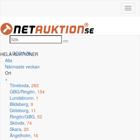
LOGGA IN
HELA AUKTIONER
Alla
Närmaste veckan
Ort
+
Töreboda,
282
GBG/Ringön,
154
Lundsbrunn,
1
Blidsberg,
9
Göteborg,
11
Ringön/GBG,
52
Skövde,
74
Skara,
20
Ängelholm,
16