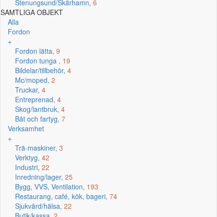
Stenungsund/Skärhamn,
6
SAMTLIGA OBJEKT
Alla
Fordon
+
Fordon lätta,
9
Fordon tunga ,
19
Bildelar/tillbehör,
4
Mc/moped,
2
Truckar,
4
Entreprenad,
4
Skog/lantbruk,
4
Båt och fartyg,
7
Verksamhet
+
Trä-maskiner,
3
Verktyg,
42
Industri,
22
Inredning/lager,
25
Bygg, VVS, Ventilation,
193
Restaurang, café, kök, bageri,
74
Sjukvård/hälsa,
22
Butik/kassa,
2