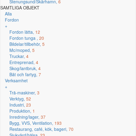
Stenungsund/Skärhamn,
6
SAMTLIGA OBJEKT
Alla
Fordon
+
Fordon lätta,
12
Fordon tunga ,
20
Bildelar/tillbehör,
5
Mc/moped,
5
Truckar,
4
Entreprenad,
4
Skog/lantbruk,
4
Båt och fartyg,
7
Verksamhet
+
Trä-maskiner,
3
Verktyg,
52
Industri,
23
Produktion,
1
Inredning/lager,
37
Bygg, VVS, Ventilation,
193
Restaurang, café, kök, bageri,
70
Sjukvård/hälsa,
23