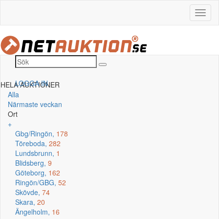
LOGGA IN
HELA AUKTIONER
Alla
Närmaste veckan
Ort
+
Gbg/Ringön,
178
Töreboda,
282
Lundsbrunn,
1
Blidsberg,
9
Göteborg,
162
Ringön/GBG,
52
Skövde,
74
Skara,
20
Ängelholm,
16