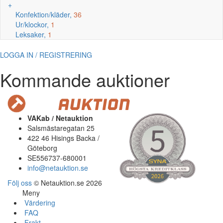
+
Konfektion/kläder,
36
Ur/klockor,
1
Leksaker,
1
LOGGA IN / REGISTRERING
Kommande auktioner
VAKab / Netauktion
Salsmästaregatan 25
422 46 Hisings Backa /
Göteborg
SE556737-680001
info@netauktion.se
Följ oss
© Netauktion.se 2026
Meny
Värdering
FAQ
Frakt