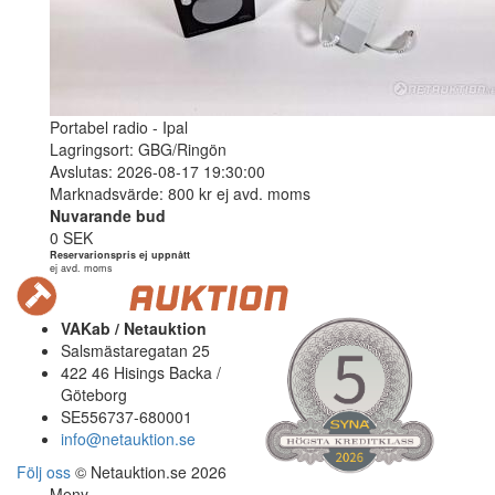
Portabel radio - Ipal
Lagringsort: GBG/Ringön
Avslutas: 2026-08-17 19:30:00
Marknadsvärde: 800 kr ej avd. moms
Nuvarande bud
0 SEK
Reservarionspris ej uppnått
ej avd. moms
VAKab / Netauktion
Salsmästaregatan 25
422 46 Hisings Backa /
Göteborg
SE556737-680001
info@netauktion.se
Följ oss
© Netauktion.se 2026
Meny