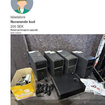
faladalore
Nuvarande bud
200 SEK
Reservarionspris uppnått
exkl moms