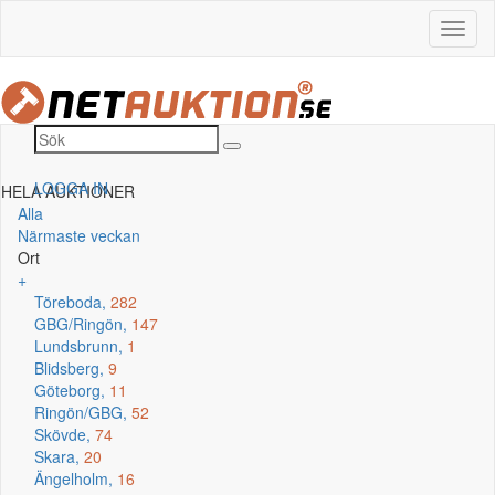
LOGGA IN
HELA AUKTIONER
Alla
Närmaste veckan
Ort
+
Töreboda,
282
GBG/Ringön,
147
Lundsbrunn,
1
Blidsberg,
9
Göteborg,
11
Ringön/GBG,
52
Skövde,
74
Skara,
20
Ängelholm,
16