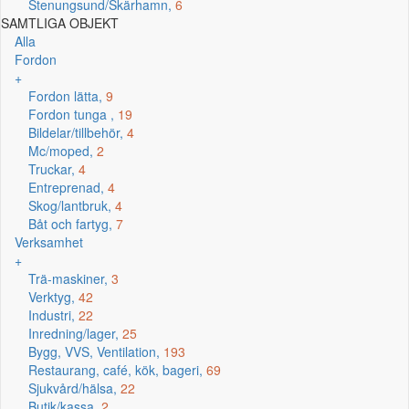
Stenungsund/Skärhamn,
6
SAMTLIGA OBJEKT
Alla
Fordon
+
Fordon lätta,
9
Fordon tunga ,
19
Bildelar/tillbehör,
4
Mc/moped,
2
Truckar,
4
Entreprenad,
4
Skog/lantbruk,
4
Båt och fartyg,
7
Verksamhet
+
Trä-maskiner,
3
Verktyg,
42
Industri,
22
Inredning/lager,
25
Bygg, VVS, Ventilation,
193
Restaurang, café, kök, bageri,
69
Sjukvård/hälsa,
22
Butik/kassa,
2