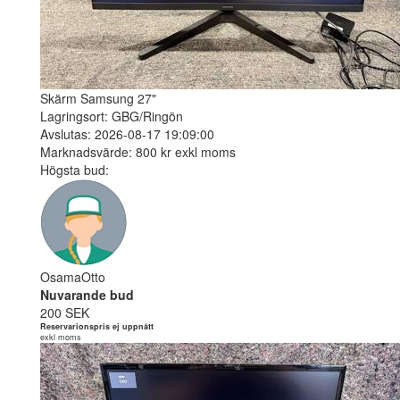
Skärm Samsung 27"
Lagringsort: GBG/Ringön
Avslutas: 2026-08-17 19:09:00
Marknadsvärde: 800 kr exkl moms
Högsta bud:
OsamaOtto
Nuvarande bud
200 SEK
Reservarionspris ej uppnått
exkl moms