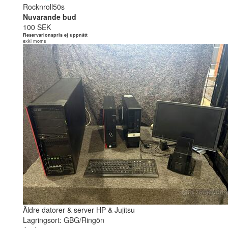
Rocknroll50s
Nuvarande bud
100 SEK
Reservarionspris ej uppnått
exkl moms
Äldre datorer & server HP & Jujitsu
Lagringsort: GBG/Ringön