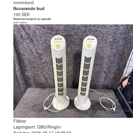
mronnlund
Nuvarande bud
100 SEK
Reservarionspris ej uppnått
exkl moms
Fläktar
Lagringsort: GBG/Ringön
Avslutas: 2026-08-17 19:08:00