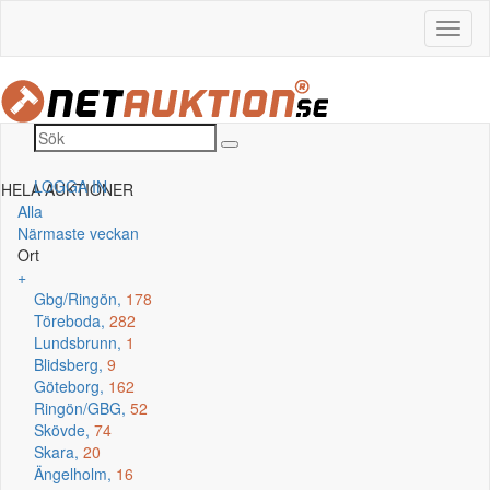
LOGGA IN
HELA AUKTIONER
Alla
Närmaste veckan
Ort
+
Gbg/Ringön,
178
Töreboda,
282
Lundsbrunn,
1
Blidsberg,
9
Göteborg,
162
Ringön/GBG,
52
Skövde,
74
Skara,
20
Ängelholm,
16