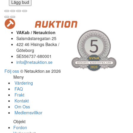
Lägg bud
VAKab / Netauktion
Salsmästaregatan 25
422 46 Hisings Backa /
Göteborg
SE556737-680001
info@netauktion.se
Följ oss
© Netauktion.se 2026
Meny
Värdering
FAQ
Frakt
Kontakt
Om Oss
Medlemsvillkor
Objekt
Fordon