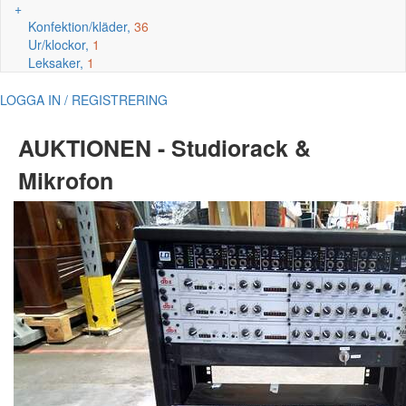
+
Konfektion/kläder,
36
Ur/klockor,
1
Leksaker,
1
LOGGA IN / REGISTRERING
AUKTIONEN - Studiorack &
Mikrofon