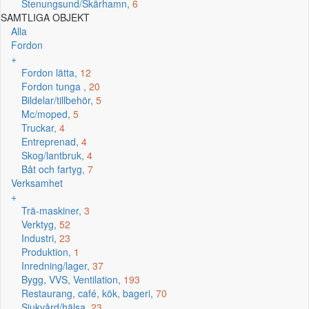
Stenungsund/Skärhamn,
6
SAMTLIGA OBJEKT
Alla
Fordon
+
Fordon lätta,
12
Fordon tunga ,
20
Bildelar/tillbehör,
5
Mc/moped,
5
Truckar,
4
Entreprenad,
4
Skog/lantbruk,
4
Båt och fartyg,
7
Verksamhet
+
Trä-maskiner,
3
Verktyg,
52
Industri,
23
Produktion,
1
Inredning/lager,
37
Bygg, VVS, Ventilation,
193
Restaurang, café, kök, bageri,
70
Sjukvård/hälsa,
23