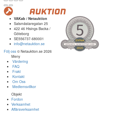
VAKab / Netauktion
Salsmästaregatan 25
422 46 Hisings Backa /
Göteborg
SE556737-680001
info@netauktion.se
Följ oss
© Netauktion.se 2026
Meny
Värdering
FAQ
Frakt
Kontakt
Om Oss
Medlemsvillkor
Objekt
Fordon
Verksamhet
Affärsverksamhet