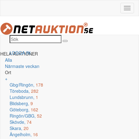
LOGGA IN
HELA AUKTIONER
Alla
Närmaste veckan
Ort
+
Gbg/Ringön,
178
Töreboda,
282
Lundsbrunn,
1
Blidsberg,
9
Göteborg,
162
Ringön/GBG,
52
Skövde,
74
Skara,
20
Ängelholm,
16