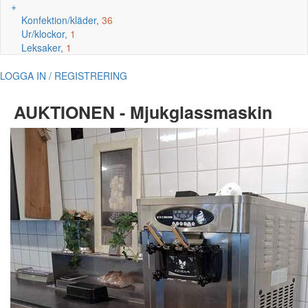
+
Konfektion/kläder,
36
Ur/klockor,
1
Leksaker,
1
LOGGA IN / REGISTRERING
AUKTIONEN - Mjukglassmaskin