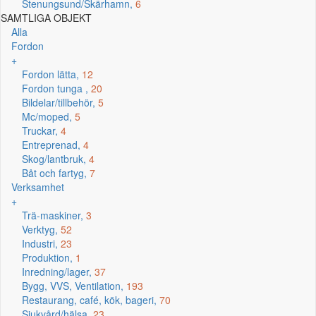
Stenungsund/Skärhamn,
6
SAMTLIGA OBJEKT
Alla
Fordon
+
Fordon lätta,
12
Fordon tunga ,
20
Bildelar/tillbehör,
5
Mc/moped,
5
Truckar,
4
Entreprenad,
4
Skog/lantbruk,
4
Båt och fartyg,
7
Verksamhet
+
Trä-maskiner,
3
Verktyg,
52
Industri,
23
Produktion,
1
Inredning/lager,
37
Bygg, VVS, Ventilation,
193
Restaurang, café, kök, bageri,
70
Sjukvård/hälsa,
23