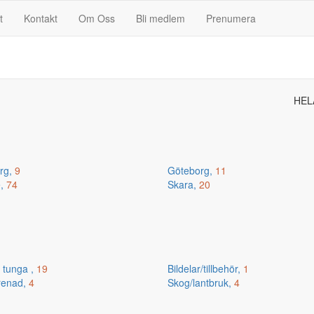
t
Kontakt
Om Oss
Bli medlem
Prenumera
HEL
erg,
9
Göteborg,
11
e,
74
Skara,
20
 tunga ,
19
Bildelar/tillbehör,
1
renad,
4
Skog/lantbruk,
4