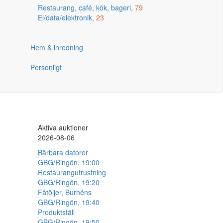
Restaurang, café, kök, bageri,
79
El/data/elektronik,
23
Hem & inredning
Personligt
Aktiva auktioner
2026-08-06
Bärbara datorer
GBG/Ringön, 19:00
Restaurangutrustning
GBG/Ringön, 19:20
Fåtöljer, Burhéns
GBG/Ringön, 19:40
Produktställ
GBG/Ringön, 19:50