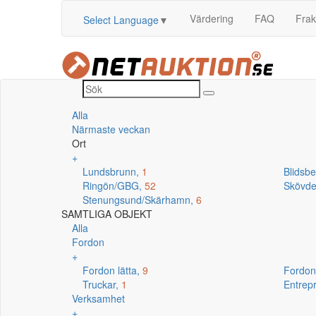
Värdering
FAQ
Frak
Select Language
▼
Alla
Närmaste veckan
Ort
+
Lundsbrunn,
1
Blidsb
Ringön/GBG,
52
Skövd
Stenungsund/Skärhamn,
6
SAMTLIGA OBJEKT
Alla
Fordon
+
Fordon lätta,
9
Fordon
Truckar,
1
Entrep
Verksamhet
+