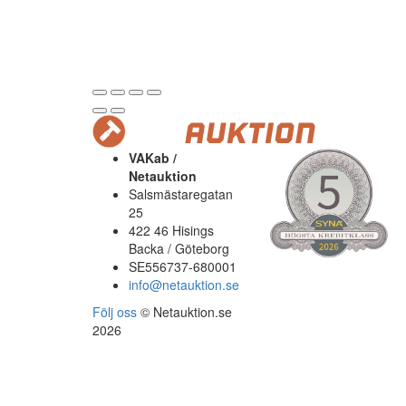
VAKab /
Netauktion
Salsmästaregatan
25
422 46 Hisings
Backa / Göteborg
SE556737-680001
info@netauktion.se
Följ oss
© Netauktion.se
2026