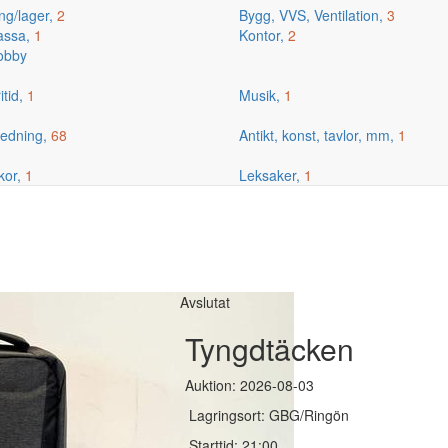
ng/lager,
2
Bygg, VVS, Ventilation,
3
kassa,
1
Kontor,
2
hobby
itid,
1
Musik,
1
edning,
68
Antikt, konst, tavlor, mm,
1
kor,
1
Leksaker,
1
Avslutat
Tyngdtäcken
Auktion: 2026-08-03
Lagringsort: GBG/Ringön
Starttid: 21:00