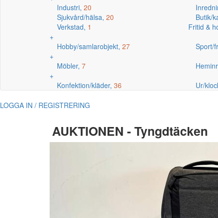
Industri,
20
Inredni
Sjukvård/hälsa,
20
Butik/
Verkstad,
1
Fritid & 
+
Hobby/samlarobjekt,
27
Sport/fr
+
Möbler,
7
Heminr
+
Konfektion/kläder,
36
Ur/kloc
LOGGA IN / REGISTRERING
AUKTIONEN - Tyngdtäcken