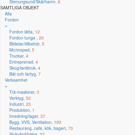
Stenungsund/Skärhamn,
6
SAMTLIGA OBJEKT
Alla
Fordon
+
Fordon lätta,
12
Fordon tunga ,
20
Bildelar/tillbehör,
5
Mc/moped,
5
Truckar,
4
Entreprenad,
4
Skog/lantbruk,
4
Båt och fartyg,
7
Verksamhet
+
Trä-maskiner,
3
Verktyg,
52
Industri,
23
Produktion,
1
Inredning/lager,
37
Bygg, VVS, Ventilation,
193
Restaurang, café, kök, bageri,
70
Sjukvård/hälsa,
23