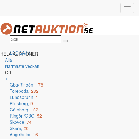
LOGGA IN
HELA AUKTIONER
Alla
Närmaste veckan
Ort
+
Gbg/Ringön,
178
Töreboda,
282
Lundsbrunn,
1
Blidsberg,
9
Göteborg,
162
Ringön/GBG,
52
Skövde,
74
Skara,
20
Ängelholm,
16