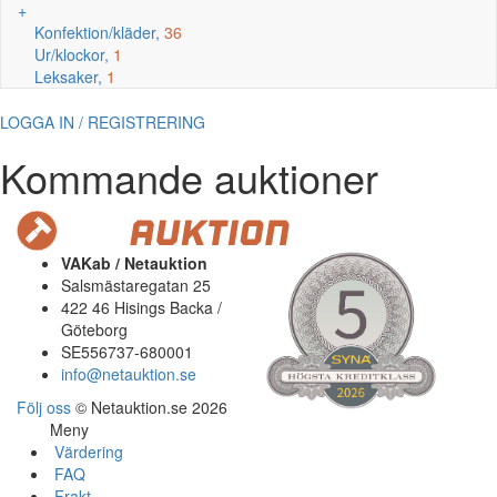
+
Konfektion/kläder,
36
Ur/klockor,
1
Leksaker,
1
LOGGA IN / REGISTRERING
Kommande auktioner
VAKab / Netauktion
Salsmästaregatan 25
422 46 Hisings Backa /
Göteborg
SE556737-680001
info@netauktion.se
Följ oss
© Netauktion.se 2026
Meny
Värdering
FAQ
Frakt