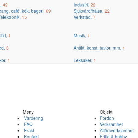
g,
42
Industri,
22
ang, café, kök, bageri,
69
Sjukvård/hälsa,
22
/elektronik,
15
Verkstad,
7
itid,
1
Musik,
1
rd,
3
Antikt, konst, tavlor, mm,
1
kor,
1
Leksaker,
1
Meny
Objekt
Värdering
Fordon
FAQ
Verksamhet
Frakt
Affärsverksamhet
Kontakt
Fritid & hobby