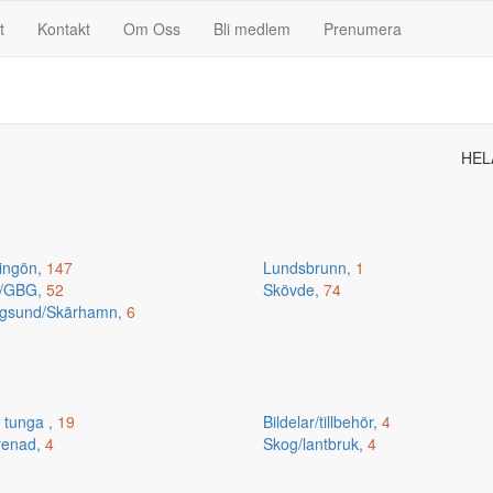
t
Kontakt
Om Oss
Bli medlem
Prenumera
HEL
ingön,
147
Lundsbrunn,
1
n/GBG,
52
Skövde,
74
gsund/Skärhamn,
6
 tunga ,
19
Bildelar/tillbehör,
4
renad,
4
Skog/lantbruk,
4