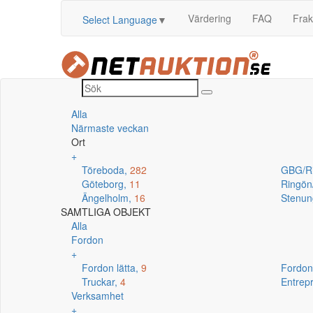
Värdering
FAQ
Frak
Select Language
▼
Alla
Närmaste veckan
Ort
+
Töreboda,
282
GBG/R
Göteborg,
11
Ringö
Ängelholm,
16
Stenun
SAMTLIGA OBJEKT
Alla
Fordon
+
Fordon lätta,
9
Fordon
Truckar,
4
Entrep
Verksamhet
+