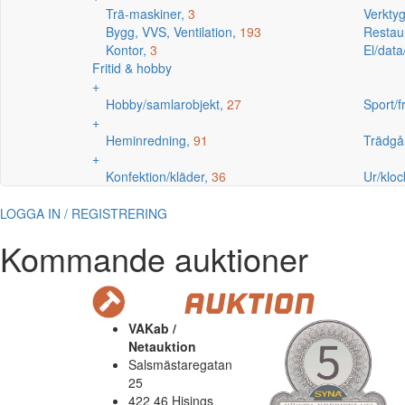
Trä-maskiner,
3
Verkty
Bygg, VVS, Ventilation,
193
Restaur
Kontor,
3
El/data
Fritid & hobby
+
Hobby/samlarobjekt,
27
Sport/fr
+
Heminredning,
91
Trädgå
+
Konfektion/kläder,
36
Ur/kloc
LOGGA IN / REGISTRERING
Kommande auktioner
VAKab /
Netauktion
Salsmästaregatan
25
422 46 Hisings