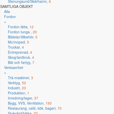
Stenungsund/Skärhamn,
6
SAMTLIGA OBJEKT
Alla
Fordon
+
Fordon lätta,
12
Fordon tunga ,
20
Bildelar/tillbehör,
5
Mc/moped,
5
Truckar,
4
Entreprenad,
4
Skog/lantbruk,
4
Båt och fartyg,
7
Verksamhet
+
Trä-maskiner,
3
Verktyg,
52
Industri,
23
Produktion,
1
Inredning/lager,
37
Bygg, VVS, Ventilation,
193
Restaurang, café, kök, bageri,
70
Sjukvård/hälsa,
23