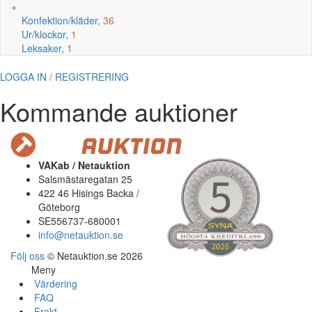
+
Konfektion/kläder,
36
Ur/klockor,
1
Leksaker,
1
LOGGA IN / REGISTRERING
Kommande auktioner
VAKab / Netauktion
Salsmästaregatan 25
422 46 Hisings Backa /
Göteborg
SE556737-680001
info@netauktion.se
Följ oss
© Netauktion.se 2026
Meny
Värdering
FAQ
Frakt