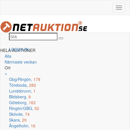
LOGGA IN
HELA AUKTIONER
Alla
Närmaste veckan
Ort
+
Gbg/Ringön,
178
Töreboda,
282
Lundsbrunn,
1
Blidsberg,
9
Göteborg,
162
Ringön/GBG,
52
Skövde,
74
Skara,
20
Ängelholm,
16