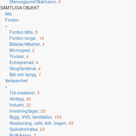
Stenungsund/Skärhamn,
6
SAMTLIGA OBJEKT
Alla
Fordon
+
Fordon lätta,
9
Fordon tunga ,
19
Bildelar/tillbehör,
4
Mc/moped,
2
Truckar,
4
Entreprenad,
4
Skog/lantbruk,
4
Båt och fartyg,
7
Verksamhet
+
Trä-maskiner,
3
Verktyg,
42
Industri,
22
Inredning/lager,
25
Bygg, VVS, Ventilation,
193
Restaurang, café, kök, bageri,
69
Sjukvård/hälsa,
22
Butik/kassa,
2