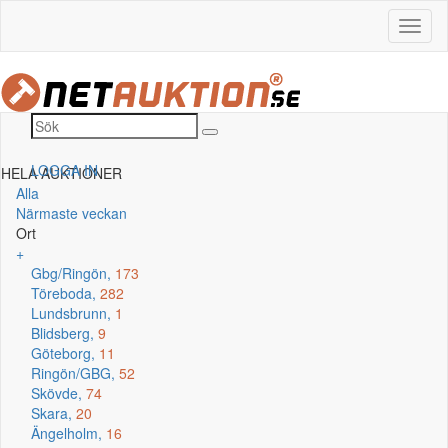
LOGGA IN
HELA AUKTIONER
Alla
Närmaste veckan
Ort
+
Gbg/Ringön,
173
Töreboda,
282
Lundsbrunn,
1
Blidsberg,
9
Göteborg,
11
Ringön/GBG,
52
Skövde,
74
Skara,
20
Ängelholm,
16