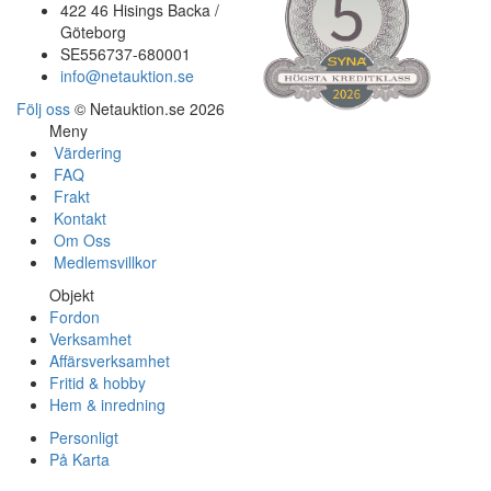
422 46 Hisings Backa /
Göteborg
SE556737-680001
info@netauktion.se
Följ oss
© Netauktion.se 2026
Meny
Värdering
FAQ
Frakt
Kontakt
Om Oss
Medlemsvillkor
Objekt
Fordon
Verksamhet
Affärsverksamhet
Fritid & hobby
Hem & inredning
Personligt
På Karta