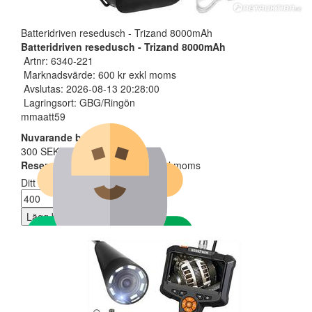
Batteridriven resedusch - Trizand 8000mAh
Batteridriven resedusch - Trizand 8000mAh
Artnr: 6340-221
Marknadsvärde: 600 kr exkl moms
Avslutas: 2026-08-13 20:28:00
Lagringsort: GBG/Ringön
mmaatt59
Nuvarande bud
300 SEK
Reservarionspris uppnått
| exkl moms
Ditt bud måste minst vara
Lägg bud