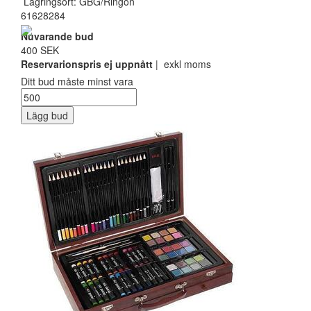
Lagringsort: GBG/Ringön
61628284
Nuvarande bud
400 SEK
Reservarionspris ej uppnått
| exkl moms
Ditt bud måste minst vara
Lägg bud