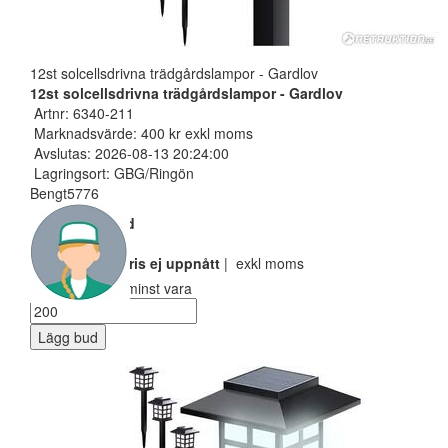
12st solcellsdrivna trädgårdslampor - Gardlov
12st solcellsdrivna trädgårdslampor - Gardlov
Artnr: 6340-211
Marknadsvärde: 400 kr exkl moms
Avslutas: 2026-08-13 20:24:00
Lagringsort: GBG/Ringön
Bengt5776
Nuvarande bud
100 SEK
Reservarionspris ej uppnått
| exkl moms
Ditt bud måste minst vara
Lägg bud