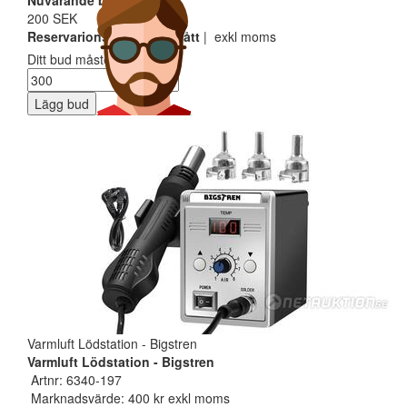
Nuvarande bud
200 SEK
Reservarionspris ej uppnått
| exkl moms
Ditt bud måste minst vara
Lägg bud
Varmluft Lödstation - Bigstren
Varmluft Lödstation - Bigstren
Artnr: 6340-197
Marknadsvärde: 400 kr exkl moms