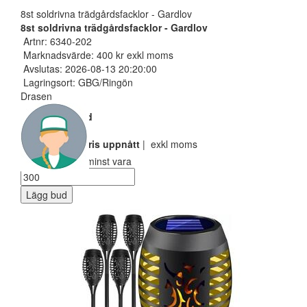
8st soldrivna trädgårdsfacklor - Gardlov
8st soldrivna trädgårdsfacklor - Gardlov
Artnr: 6340-202
Marknadsvärde: 400 kr exkl moms
Avslutas: 2026-08-13 20:20:00
Lagringsort: GBG/Ringön
Drasen
Nuvarande bud
200 SEK
Reservarionspris uppnått
| exkl moms
Ditt bud måste minst vara
Lägg bud