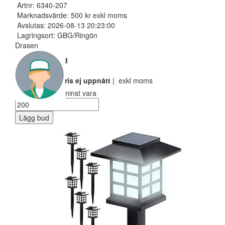
Artnr: 6340-207
Marknadsvärde: 500 kr exkl moms
Avslutas: 2026-08-13 20:23:00
Lagringsort: GBG/Ringön
Drasen
Nuvarande bud
100 SEK
Reservarionspris ej uppnått
| exkl moms
Ditt bud måste minst vara
Lägg bud