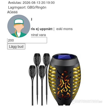
Avslutas: 2026-08-13 20:19:00
Lagringsort: GBG/Ringön
AG666
Nuvarande bud
100 SEK
Reservarionspris ej uppnått
| exkl moms
Ditt bud måste minst vara
Lägg bud