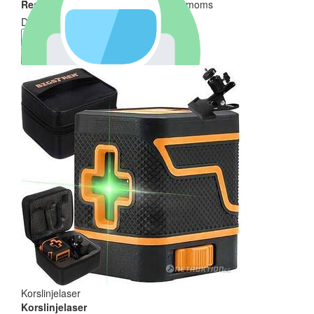
Reservarionspris ej uppnått
| exkl moms
Ditt bud måste minst vara
Lägg bud
Korslinjelaser
Korslinjelaser