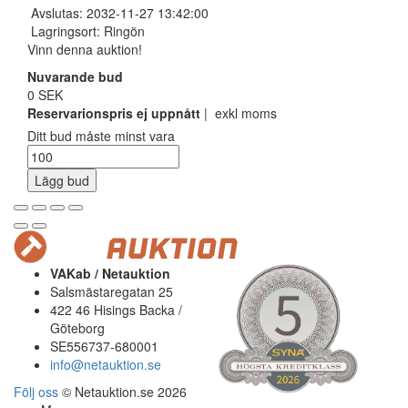
Avslutas: 2032-11-27 13:42:00
Lagringsort: Ringön
Vinn denna auktion!
Nuvarande bud
0 SEK
Reservarionspris ej uppnått
| exkl moms
Ditt bud måste minst vara
Lägg bud
VAKab / Netauktion
Salsmästaregatan 25
422 46 Hisings Backa /
Göteborg
SE556737-680001
info@netauktion.se
Följ oss
© Netauktion.se 2026