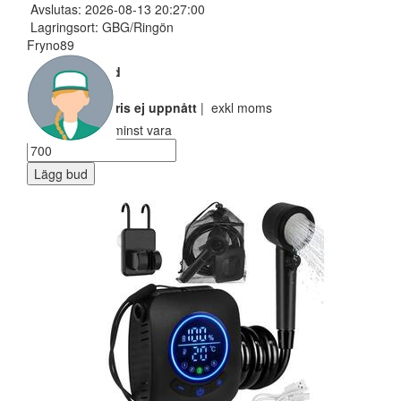
Avslutas: 2026-08-13 20:27:00
Lagringsort: GBG/Ringön
Fryno89
Nuvarande bud
600 SEK
Reservarionspris ej uppnått
| exkl moms
Ditt bud måste minst vara
Lägg bud