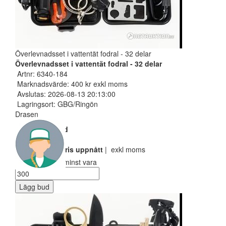
Överlevnadsset i vattentät fodral - 32 delar
Överlevnadsset i vattentät fodral - 32 delar
Artnr: 6340-184
Marknadsvärde: 400 kr exkl moms
Avslutas: 2026-08-13 20:13:00
Lagringsort: GBG/Ringön
Drasen
Nuvarande bud
200 SEK
Reservarionspris uppnått
| exkl moms
Ditt bud måste minst vara
Lägg bud