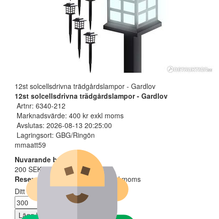
12st solcellsdrivna trädgårdslampor - Gardlov
12st solcellsdrivna trädgårdslampor - Gardlov
Artnr: 6340-212
Marknadsvärde: 400 kr exkl moms
Avslutas: 2026-08-13 20:25:00
Lagringsort: GBG/Ringön
mmaatt59
Nuvarande bud
200 SEK
Reservarionspris uppnått
| exkl moms
Ditt bud måste minst vara
Lägg bud