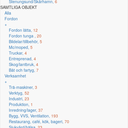
Stenungsund/Skärhamn,
6
SAMTLIGA OBJEKT
Alla
Fordon
+
Fordon lätta,
12
Fordon tunga ,
20
Bildelar/tillbehör,
5
Mc/moped,
5
Truckar,
4
Entreprenad,
4
Skog/lantbruk,
4
Båt och fartyg,
7
Verksamhet
+
Trä-maskiner,
3
Verktyg,
52
Industri,
23
Produktion,
1
Inredning/lager,
37
Bygg, VVS, Ventilation,
193
Restaurang, café, kök, bageri,
70
Sjukvård/hälsa,
23