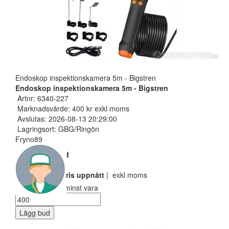
Endoskop inspektionskamera 5m - Bigstren
Endoskop inspektionskamera 5m - Bigstren
Artnr: 6340-227
Marknadsvärde: 400 kr exkl moms
Avslutas: 2026-08-13 20:29:00
Lagringsort: GBG/Ringön
Fryno89
Nuvarande bud
300 SEK
Reservarionspris uppnått
| exkl moms
Ditt bud måste minst vara
Lägg bud