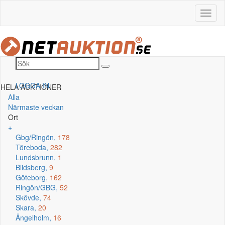
LOGGA IN
HELA AUKTIONER
Alla
Närmaste veckan
Ort
+
Gbg/Ringön,
178
Töreboda,
282
Lundsbrunn,
1
Blidsberg,
9
Göteborg,
162
Ringön/GBG,
52
Skövde,
74
Skara,
20
Ängelholm,
16