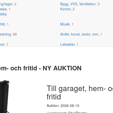
ng/lager,
2
Bygg, VVS, Ventilation,
3
kassa,
1
Kontor,
2
hobby
itid,
1
Musik,
1
edning,
68
Antikt, konst, tavlor, mm,
1
kor,
1
Leksaker,
1
em- och fritid - NY AUKTION
Till garaget, hem- 
fritid
Auktion: 2026-08-13