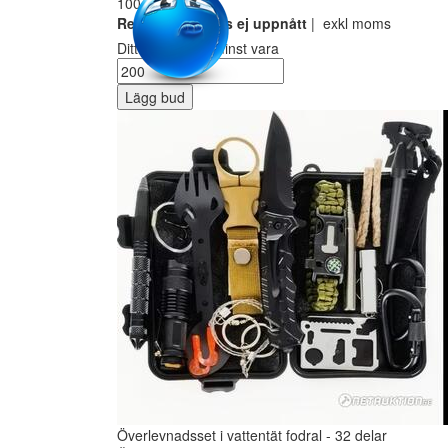
100 SEK
Reservarionspris ej uppnått
| exkl moms
Ditt bud måste minst vara
Lägg bud
Överlevnadsset i vattentät fodral - 32 delar