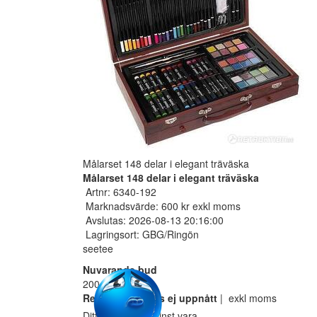
Målarset 148 delar i elegant träväska
Målarset 148 delar i elegant träväska
Artnr: 6340-192
Marknadsvärde: 600 kr exkl moms
Avslutas: 2026-08-13 20:16:00
Lagringsort: GBG/Ringön
seetee
Nuvarande bud
200 SEK
Reservarionspris ej uppnått
| exkl moms
Ditt bud måste minst vara