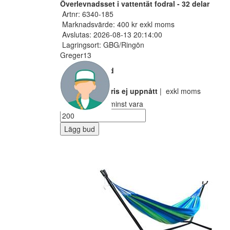
Överlevnadsset i vattentät fodral - 32 delar
Artnr: 6340-185
Marknadsvärde: 400 kr exkl moms
Avslutas: 2026-08-13 20:14:00
Lagringsort: GBG/Ringön
Greger13
Nuvarande bud
100 SEK
Reservarionspris ej uppnått
| exkl moms
Ditt bud måste minst vara
Lägg bud