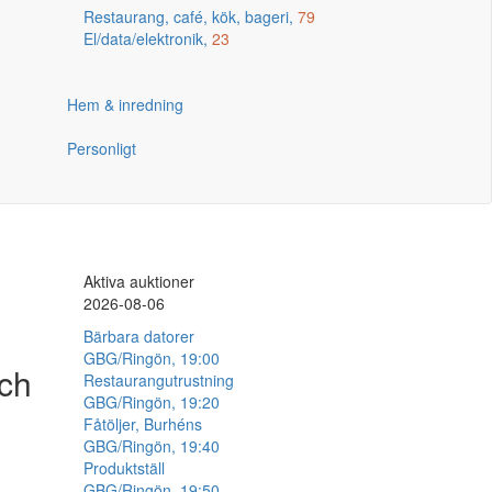
Restaurang, café, kök, bageri,
79
El/data/elektronik,
23
Hem & inredning
Personligt
Aktiva auktioner
2026-08-06
Bärbara datorer
GBG/Ringön, 19:00
och
Restaurangutrustning
GBG/Ringön, 19:20
Fåtöljer, Burhéns
GBG/Ringön, 19:40
Produktställ
GBG/Ringön, 19:50