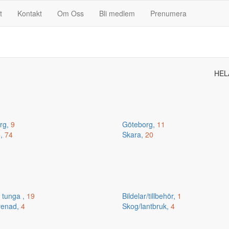
t
Kontakt
Om Oss
Bli medlem
Prenumera
HEL
erg,
9
Göteborg,
11
e,
74
Skara,
20
 tunga ,
19
Bildelar/tillbehör,
1
renad,
4
Skog/lantbruk,
4