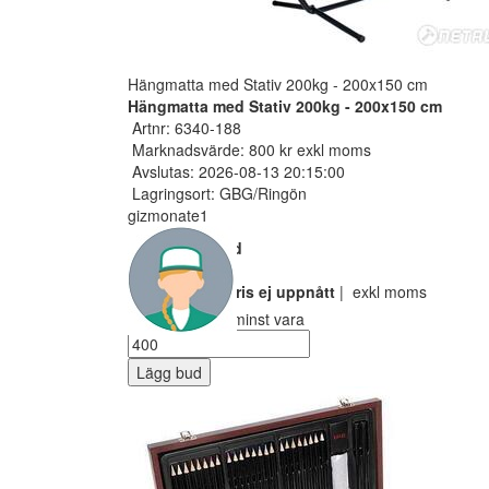
Hängmatta med Stativ 200kg - 200x150 cm
Hängmatta med Stativ 200kg - 200x150 cm
Artnr: 6340-188
Marknadsvärde: 800 kr exkl moms
Avslutas: 2026-08-13 20:15:00
Lagringsort: GBG/Ringön
gizmonate1
Nuvarande bud
300 SEK
Reservarionspris ej uppnått
| exkl moms
Ditt bud måste minst vara
Lägg bud