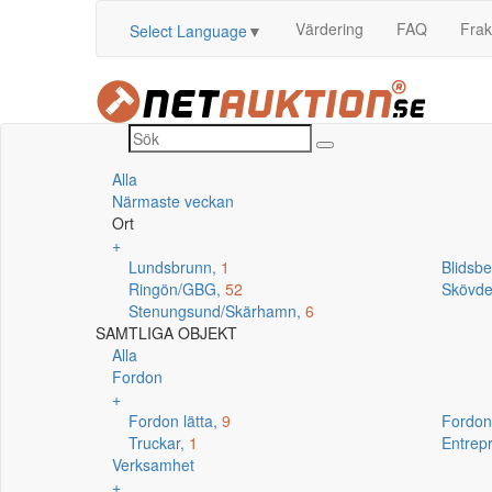
Värdering
FAQ
Frak
Select Language
▼
Alla
Närmaste veckan
Ort
+
Lundsbrunn,
1
Blidsb
Ringön/GBG,
52
Skövd
Stenungsund/Skärhamn,
6
SAMTLIGA OBJEKT
Alla
Fordon
+
Fordon lätta,
9
Fordon
Truckar,
1
Entrep
Verksamhet
+