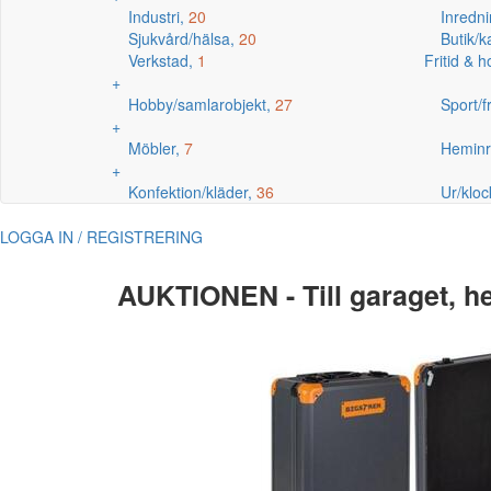
Industri,
20
Inredni
Sjukvård/hälsa,
20
Butik/
Verkstad,
1
Fritid & 
+
Hobby/samlarobjekt,
27
Sport/fr
+
Möbler,
7
Heminr
+
Konfektion/kläder,
36
Ur/kloc
LOGGA IN / REGISTRERING
AUKTIONEN - Till garaget, h