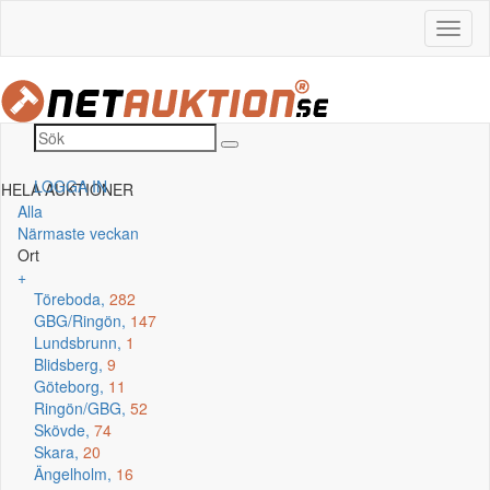
LOGGA IN
HELA AUKTIONER
Alla
Närmaste veckan
Ort
+
Töreboda,
282
GBG/Ringön,
147
Lundsbrunn,
1
Blidsberg,
9
Göteborg,
11
Ringön/GBG,
52
Skövde,
74
Skara,
20
Ängelholm,
16