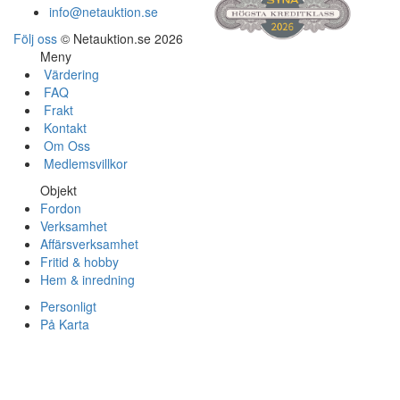
info@netauktion.se
Följ oss
© Netauktion.se 2026
Meny
Värdering
FAQ
Frakt
Kontakt
Om Oss
Medlemsvillkor
Objekt
Fordon
Verksamhet
Affärsverksamhet
Fritid & hobby
Hem & inredning
Personligt
På Karta