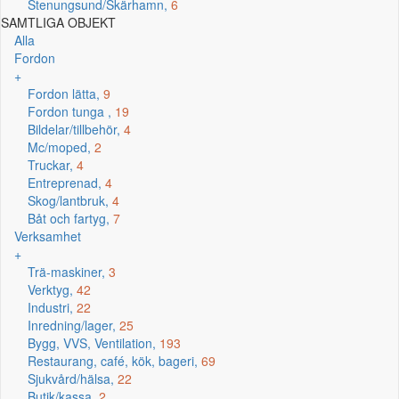
Stenungsund/Skärhamn,
6
SAMTLIGA OBJEKT
Alla
Fordon
+
Fordon lätta,
9
Fordon tunga ,
19
Bildelar/tillbehör,
4
Mc/moped,
2
Truckar,
4
Entreprenad,
4
Skog/lantbruk,
4
Båt och fartyg,
7
Verksamhet
+
Trä-maskiner,
3
Verktyg,
42
Industri,
22
Inredning/lager,
25
Bygg, VVS, Ventilation,
193
Restaurang, café, kök, bageri,
69
Sjukvård/hälsa,
22
Butik/kassa,
2