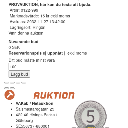
PROVAUKTION, här kan du testa att bjuda.
Artnr: 0122-999
Marknadsvärde: 15 kr exkl moms
Avslutas: 2032-11-27 13:42:00
Lagringsort: Ringön
Vinn denna auktion!
Nuvarande bud
0 SEK
Reservarionspris ej uppnått
| exkl moms
Ditt bud måste minst vara
Lägg bud
VAKab / Netauktion
Salsmästaregatan 25
422 46 Hisings Backa /
Göteborg
SE556737-680001