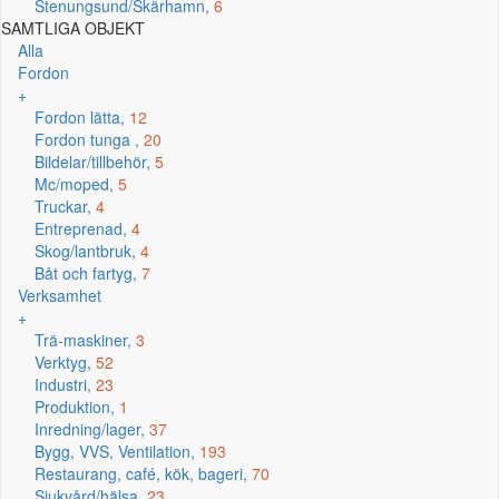
Stenungsund/Skärhamn,
6
SAMTLIGA OBJEKT
Alla
Fordon
+
Fordon lätta,
12
Fordon tunga ,
20
Bildelar/tillbehör,
5
Mc/moped,
5
Truckar,
4
Entreprenad,
4
Skog/lantbruk,
4
Båt och fartyg,
7
Verksamhet
+
Trä-maskiner,
3
Verktyg,
52
Industri,
23
Produktion,
1
Inredning/lager,
37
Bygg, VVS, Ventilation,
193
Restaurang, café, kök, bageri,
70
Sjukvård/hälsa,
23