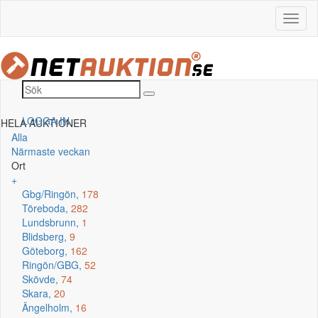
LOGGA IN
HELA AUKTIONER
Alla
Närmaste veckan
Ort
+
Gbg/Ringön,
178
Töreboda,
282
Lundsbrunn,
1
Blidsberg,
9
Göteborg,
162
Ringön/GBG,
52
Skövde,
74
Skara,
20
Ängelholm,
16