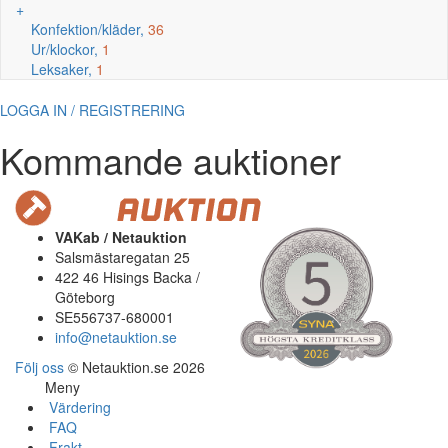
+
Konfektion/kläder,
36
Ur/klockor,
1
Leksaker,
1
LOGGA IN / REGISTRERING
Kommande auktioner
VAKab / Netauktion
Salsmästaregatan 25
422 46 Hisings Backa /
Göteborg
SE556737-680001
info@netauktion.se
Följ oss
© Netauktion.se 2026
Meny
Värdering
FAQ
Frakt