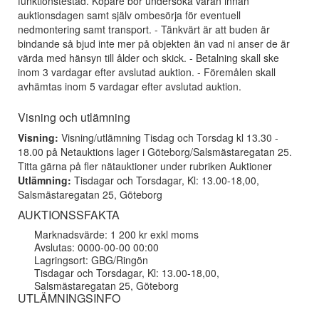
funktionstestad. Köpare bör undersöka varan innan
auktionsdagen samt själv ombesörja för eventuell
nedmontering samt transport. - Tänkvärt är att buden är
bindande så bjud inte mer på objekten än vad ni anser de är
värda med hänsyn till ålder och skick. - Betalning skall ske
inom 3 vardagar efter avslutad auktion. - Föremålen skall
avhämtas inom 5 vardagar efter avslutad auktion.
Visning och utlämning
Visning:
Visning/utlämning Tisdag och Torsdag kl 13.30 -
18.00 på Netauktions lager i Göteborg/Salsmästaregatan 25.
Titta gärna på fler nätauktioner under rubriken Auktioner
Utlämning:
Tisdagar och Torsdagar, Kl: 13.00-18,00,
Salsmästaregatan 25, Göteborg
AUKTIONSSFAKTA
Marknadsvärde: 1 200 kr exkl moms
Avslutas: 0000-00-00 00:00
Lagringsort: GBG/Ringön
Tisdagar och Torsdagar, Kl: 13.00-18,00,
Salsmästaregatan 25, Göteborg
UTLÄMNINGSINFO