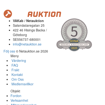
VAKab / Netauktion
Salsmästaregatan 25
422 46 Hisings Backa /
Göteborg
SE556737-680001
info@netauktion.se
Följ oss
© Netauktion.se 2026
Meny
Värdering
FAQ
Frakt
Kontakt
Om Oss
Medlemsvillkor
Objekt
Fordon
Verksamhet