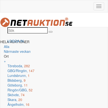
LOGGA IN
HELA AUKTIONER
Alla
Närmaste veckan
Ort
+
Töreboda,
282
GBG/Ringön,
147
Lundsbrunn,
1
Blidsberg,
9
Göteborg,
11
Ringön/GBG,
52
Skövde,
74
Skara,
20
Ängelholm,
16