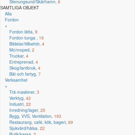
Stenungsund/Skärhamn,
6
SAMTLIGA OBJEKT
Alla
Fordon
+
Fordon lätta,
9
Fordon tunga ,
19
Bildelar/tillbehör,
4
Mc/moped,
2
Truckar,
4
Entreprenad,
4
Skog/lantbruk,
4
Båt och fartyg,
7
Verksamhet
+
Trä-maskiner,
3
Verktyg,
42
Industri,
22
Inredning/lager,
25
Bygg, VVS, Ventilation,
193
Restaurang, café, kök, bageri,
69
Sjukvård/hälsa,
22
Butik/kassa,
2