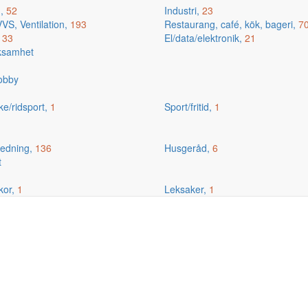
g,
52
Industri,
23
VS, Ventilation,
193
Restaurang, café, kök, bageri,
7
,
33
El/data/elektronik,
21
rksamhet
hobby
ske/ridsport,
1
Sport/fritid,
1
edning,
136
Husgeråd,
6
t
kor,
1
Leksaker,
1