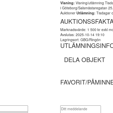
Visning:
Visning/utlämning Tisda
i Göteborg/Salsmästaregatan 25. 
Auktioner
Utlämning:
Tisdagar o
AUKTIONSSFAKT
Marknadsvärde: 1 500 kr exkl 
Avslutas: 2025-10-14 19:10
Lagringsort: GBG/Ringön
UTLÄMNINGSINF
DELA OBJEKT
FAVORIT/PÅMINN