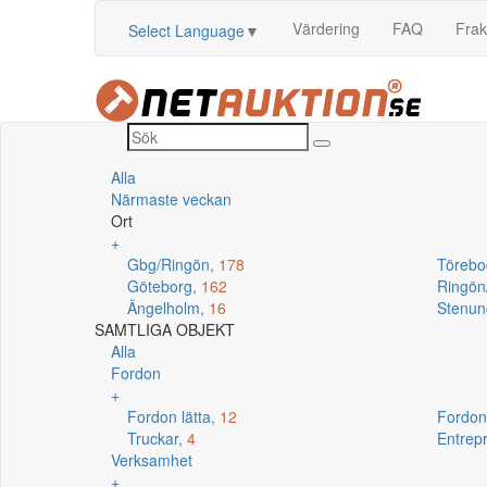
Värdering
FAQ
Frak
Select Language
▼
Alla
Närmaste veckan
Ort
+
Gbg/Ringön,
178
Törebo
Göteborg,
162
Ringö
Ängelholm,
16
Stenun
SAMTLIGA OBJEKT
Alla
Fordon
+
Fordon lätta,
12
Fordon
Truckar,
4
Entrep
Verksamhet
+