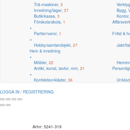
Trä-maskiner,
3
Verkty
Inredning/lager,
37
Bygg, V
Butik/kassa,
3
Kontor
Förskola/skola,
1
Affärsve
+
Partier/varor,
1
Fritid & 
+
Hobby/samlarobjekt,
27
Jakt/fi
Hem & inredning
+
Möbler,
22
Heminr
Antikt, konst, tavlor, mm,
21
Personlig
+
Konfektion/kläder,
36
Ur/kloc
LOGGA IN / REGISTRERING
Artnr: 5241-319