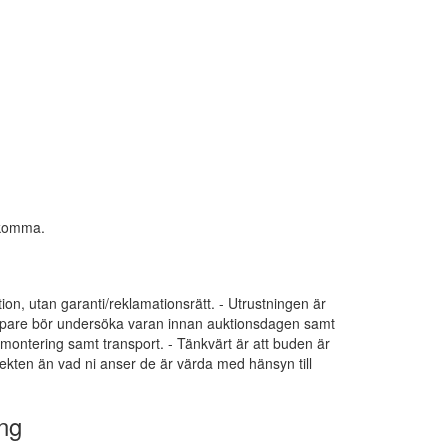
ekomma.
tion, utan garanti/reklamationsrätt. - Utrustningen är
 Köpare bör undersöka varan innan auktionsdagen samt
dmontering samt transport. - Tänkvärt är att buden är
ekten än vad ni anser de är värda med hänsyn till
ng