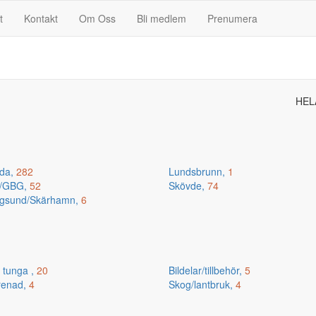
t
Kontakt
Om Oss
Bli medlem
Prenumera
HEL
da,
282
Lundsbrunn,
1
n/GBG,
52
Skövde,
74
gsund/Skärhamn,
6
 tunga ,
20
Bildelar/tillbehör,
5
renad,
4
Skog/lantbruk,
4