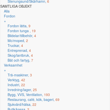
Stenungsund/Skärhamn,
6
SAMTLIGA OBJEKT
Alla
Fordon
+
Fordon lätta,
9
Fordon tunga ,
19
Bildelar/tillbehör,
4
Mc/moped,
2
Truckar,
4
Entreprenad,
4
Skog/lantbruk,
4
Båt och fartyg,
7
Verksamhet
+
Trä-maskiner,
3
Verktyg,
42
Industri,
22
Inredning/lager,
25
Bygg, VVS, Ventilation,
193
Restaurang, café, kök, bageri,
69
Sjukvård/hälsa,
22
Butik/kassa,
2