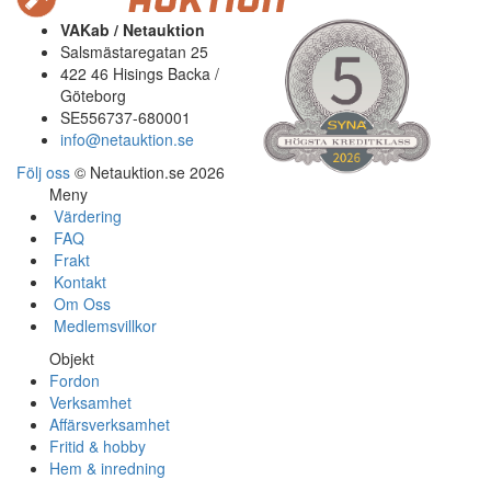
VAKab / Netauktion
Salsmästaregatan 25
422 46 Hisings Backa /
Göteborg
SE556737-680001
info@netauktion.se
Följ oss
© Netauktion.se 2026
Meny
Värdering
FAQ
Frakt
Kontakt
Om Oss
Medlemsvillkor
Objekt
Fordon
Verksamhet
Affärsverksamhet
Fritid & hobby
Hem & inredning