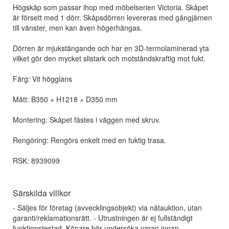
Högskåp som passar ihop med möbelserien Victoria. Skåpet
är försett med 1 dörr. Skåpsdörren levereras med gångjärnen
till vänster, men kan även högerhängas.
Dörren är mjukstängande och har en 3D-termolaminerad yta
vilket gör den mycket slistark och motståndskraftig mot fukt.
Färg: Vit högglans
Mått: B350 × H1218 × D350 mm
Montering: Skåpet fästes i väggen med skruv.
Rengöring: Rengörs enkelt med en fuktig trasa.
RSK: 8939099
Särskilda villkor
- Säljes för företag (avvecklingsobjekt) via nätauktion, utan
garanti/reklamationsrätt. - Utrustningen är ej fullständigt
funktionstestad. Köpare bör undersöka varan innan