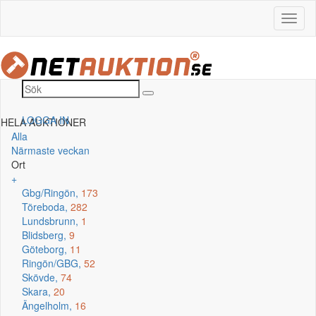
LOGGA IN
HELA AUKTIONER
Alla
Närmaste veckan
Ort
+
Gbg/Ringön,
173
Töreboda,
282
Lundsbrunn,
1
Blidsberg,
9
Göteborg,
11
Ringön/GBG,
52
Skövde,
74
Skara,
20
Ängelholm,
16