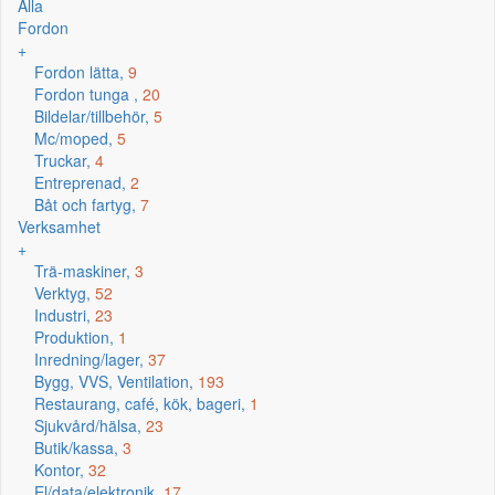
Alla
Fordon
+
Fordon lätta,
9
Fordon tunga ,
20
Bildelar/tillbehör,
5
Mc/moped,
5
Truckar,
4
Entreprenad,
2
Båt och fartyg,
7
Verksamhet
+
Trä-maskiner,
3
Verktyg,
52
Industri,
23
Produktion,
1
Inredning/lager,
37
Bygg, VVS, Ventilation,
193
Restaurang, café, kök, bageri,
1
Sjukvård/hälsa,
23
Butik/kassa,
3
Kontor,
32
El/data/elektronik,
17