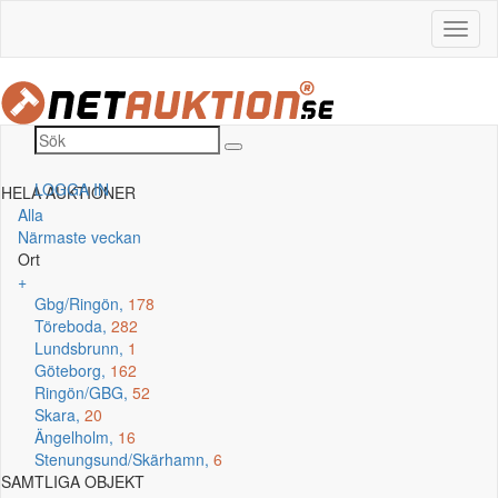
LOGGA IN
HELA AUKTIONER
Alla
Närmaste veckan
Ort
+
Gbg/Ringön,
178
Töreboda,
282
Lundsbrunn,
1
Göteborg,
162
Ringön/GBG,
52
Skara,
20
Ängelholm,
16
Stenungsund/Skärhamn,
6
SAMTLIGA OBJEKT