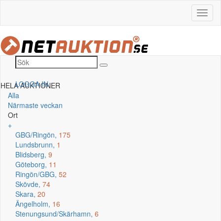
LOGGA IN
HELA AUKTIONER
Alla
Närmaste veckan
Ort
+
GBG/Ringön,
175
Lundsbrunn,
1
Blidsberg,
9
Göteborg,
11
Ringön/GBG,
52
Skövde,
74
Skara,
20
Ängelholm,
16
Stenungsund/Skärhamn,
6