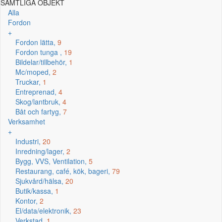
SAMTLIGA OBJEKT
Alla
Fordon
+
Fordon lätta,
9
Fordon tunga ,
19
Bildelar/tillbehör,
1
Mc/moped,
2
Truckar,
1
Entreprenad,
4
Skog/lantbruk,
4
Båt och fartyg,
7
Verksamhet
+
Industri,
20
Inredning/lager,
2
Bygg, VVS, Ventilation,
5
Restaurang, café, kök, bageri,
79
Sjukvård/hälsa,
20
Butik/kassa,
1
Kontor,
2
El/data/elektronik,
23
Verkstad,
1