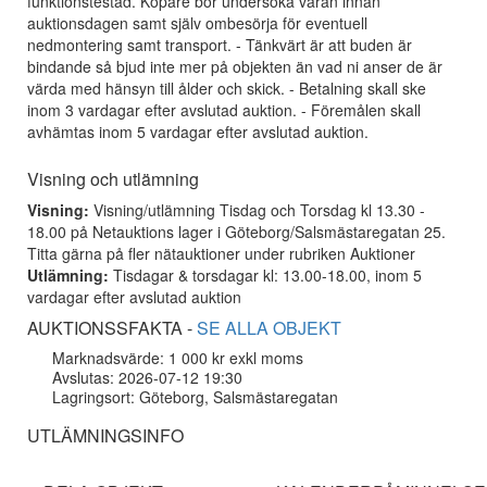
funktionstestad. Köpare bör undersöka varan innan
auktionsdagen samt själv ombesörja för eventuell
nedmontering samt transport. - Tänkvärt är att buden är
bindande så bjud inte mer på objekten än vad ni anser de är
värda med hänsyn till ålder och skick. - Betalning skall ske
inom 3 vardagar efter avslutad auktion. - Föremålen skall
avhämtas inom 5 vardagar efter avslutad auktion.
Visning och utlämning
Visning:
Visning/utlämning Tisdag och Torsdag kl 13.30 -
18.00 på Netauktions lager i Göteborg/Salsmästaregatan 25.
Titta gärna på fler nätauktioner under rubriken Auktioner
Utlämning:
Tisdagar & torsdagar kl: 13.00-18.00, inom 5
vardagar efter avslutad auktion
AUKTIONSSFAKTA -
SE ALLA OBJEKT
Marknadsvärde: 1 000 kr exkl moms
Avslutas: 2026-07-12 19:30
Lagringsort: Göteborg, Salsmästaregatan
UTLÄMNINGSINFO