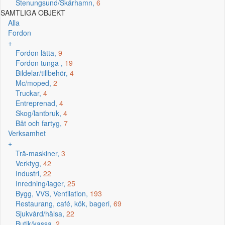
Stenungsund/Skärhamn,
6
SAMTLIGA OBJEKT
Alla
Fordon
+
Fordon lätta,
9
Fordon tunga ,
19
Bildelar/tillbehör,
4
Mc/moped,
2
Truckar,
4
Entreprenad,
4
Skog/lantbruk,
4
Båt och fartyg,
7
Verksamhet
+
Trä-maskiner,
3
Verktyg,
42
Industri,
22
Inredning/lager,
25
Bygg, VVS, Ventilation,
193
Restaurang, café, kök, bageri,
69
Sjukvård/hälsa,
22
Butik/kassa,
2