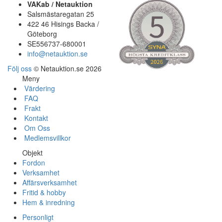
VAKab / Netauktion
Salsmästaregatan 25
422 46 Hisings Backa /
Göteborg
SE556737-680001
info@netauktion.se
Följ oss
© Netauktion.se 2026
Meny
Värdering
FAQ
Frakt
Kontakt
Om Oss
Medlemsvillkor
Objekt
Fordon
Verksamhet
Affärsverksamhet
Fritid & hobby
Hem & inredning
Personligt