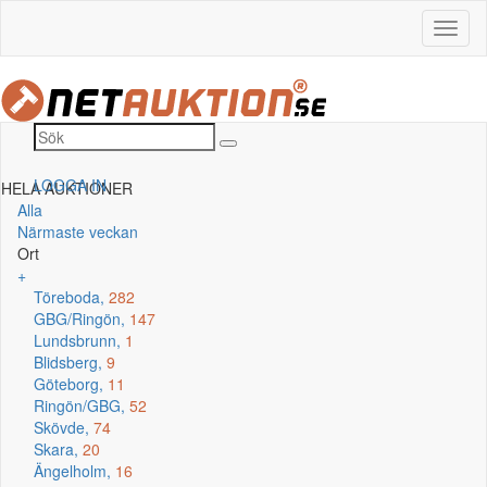
LOGGA IN
HELA AUKTIONER
Alla
Närmaste veckan
Ort
+
Töreboda,
282
GBG/Ringön,
147
Lundsbrunn,
1
Blidsberg,
9
Göteborg,
11
Ringön/GBG,
52
Skövde,
74
Skara,
20
Ängelholm,
16