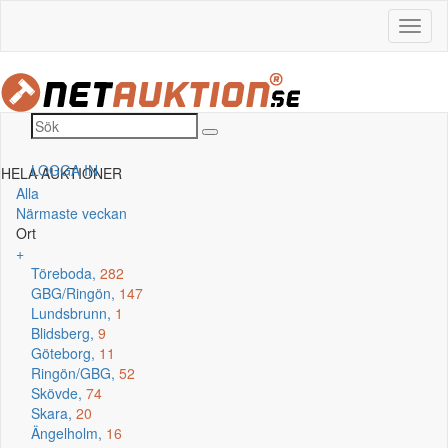
LOGGA IN
HELA AUKTIONER
Alla
Närmaste veckan
Ort
+
Töreboda,
282
GBG/Ringön,
147
Lundsbrunn,
1
Blidsberg,
9
Göteborg,
11
Ringön/GBG,
52
Skövde,
74
Skara,
20
Ängelholm,
16