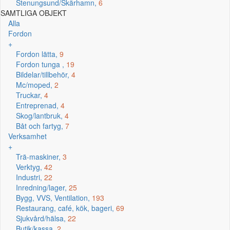
Stenungsund/Skärhamn,
6
SAMTLIGA OBJEKT
Alla
Fordon
+
Fordon lätta,
9
Fordon tunga ,
19
Bildelar/tillbehör,
4
Mc/moped,
2
Truckar,
4
Entreprenad,
4
Skog/lantbruk,
4
Båt och fartyg,
7
Verksamhet
+
Trä-maskiner,
3
Verktyg,
42
Industri,
22
Inredning/lager,
25
Bygg, VVS, Ventilation,
193
Restaurang, café, kök, bageri,
69
Sjukvård/hälsa,
22
Butik/kassa,
2