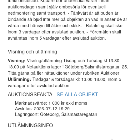
funktionstestad. Köpare bör undersöka varan innan
auktionsdagen samt själv ombesörja för eventuell
nedmontering samt transport. - Tänkvärt är att buden är
bindande så bjud inte mer på objekten än vad ni anser de är
värda med hänsyn till ålder och skick. - Betalning skall ske
inom 3 vardagar efter avslutad auktion. - Föremålen skall
avhämtas inom 5 vardagar efter avslutad auktion.
Visning och utlämning
Visning:
Visning/utlämning Tisdag och Torsdag kl 13.30 -
18.00 på Netauktions lager i Göteborg/Salsmästaregatan 25.
Titta gärna på fler nätauktioner under rubriken Auktioner
Utlämning:
Tisdagar & torsdagar kl: 13.00-18.00, inom 5
vardagar efter avslutad auktion
AUKTIONSSFAKTA -
SE ALLA OBJEKT
Marknadsvärde: 1 000 kr exkl moms
Avslutas: 2026-07-12 19:29
Lagringsort: Göteborg, Salsmästaregatan
UTLÄMNINGSINFO