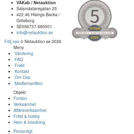
VAKab / Netauktion
Salsmästaregatan 25
422 46 Hisings Backa /
Göteborg
SE556737-680001
info@netauktion.se
Följ oss
© Netauktion.se 2026
Meny
Värdering
FAQ
Frakt
Kontakt
Om Oss
Medlemsvillkor
Objekt
Fordon
Verksamhet
Affärsverksamhet
Fritid & hobby
Hem & inredning
Personligt