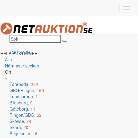
LOGGA IN
HELA AUKTIONER
Alla
Närmaste veckan
Ort
+
Töreboda,
282
GBG/Ringön,
160
Lundsbrunn,
1
Blidsberg,
9
Göteborg,
11
Ringön/GBG,
52
Skövde,
74
Skara,
20
Ängelholm,
16