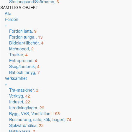
Stenungsund/Skärhamn,
6
SAMTLIGA OBJEKT
Alla
Fordon
+
Fordon lätta,
9
Fordon tunga ,
19
Bildelar/tillbehör,
4
Mc/moped,
2
Truckar,
4
Entreprenad,
4
Skog/lantbruk,
4
Båt och fartyg,
7
Verksamhet
+
Trä-maskiner,
3
Verktyg,
42
Industri,
22
Inredning/lager,
26
Bygg, VVS, Ventilation,
193
Restaurang, café, kök, bageri,
74
Sjukvård/hälsa,
22
Butik/kassa,
2