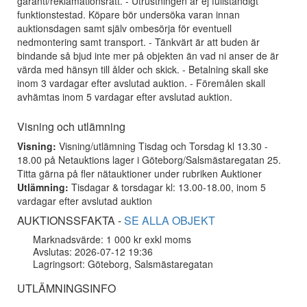
garanti/reklamationsrätt. - Utrustningen är ej fullständigt
funktionstestad. Köpare bör undersöka varan innan
auktionsdagen samt själv ombesörja för eventuell
nedmontering samt transport. - Tänkvärt är att buden är
bindande så bjud inte mer på objekten än vad ni anser de är
värda med hänsyn till ålder och skick. - Betalning skall ske
inom 3 vardagar efter avslutad auktion. - Föremålen skall
avhämtas inom 5 vardagar efter avslutad auktion.
Visning och utlämning
Visning:
Visning/utlämning Tisdag och Torsdag kl 13.30 -
18.00 på Netauktions lager i Göteborg/Salsmästaregatan 25.
Titta gärna på fler nätauktioner under rubriken Auktioner
Utlämning:
Tisdagar & torsdagar kl: 13.00-18.00, inom 5
vardagar efter avslutad auktion
AUKTIONSSFAKTA -
SE ALLA OBJEKT
Marknadsvärde: 1 000 kr exkl moms
Avslutas: 2026-07-12 19:36
Lagringsort: Göteborg, Salsmästaregatan
UTLÄMNINGSINFO