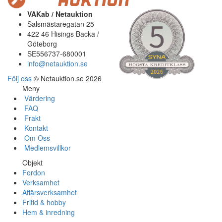
VAKab / Netauktion
Salsmästaregatan 25
422 46 Hisings Backa /
Göteborg
SE556737-680001
info@netauktion.se
Följ oss
© Netauktion.se 2026
Meny
Värdering
FAQ
Frakt
Kontakt
Om Oss
Medlemsvillkor
Objekt
Fordon
Verksamhet
Affärsverksamhet
Fritid & hobby
Hem & inredning