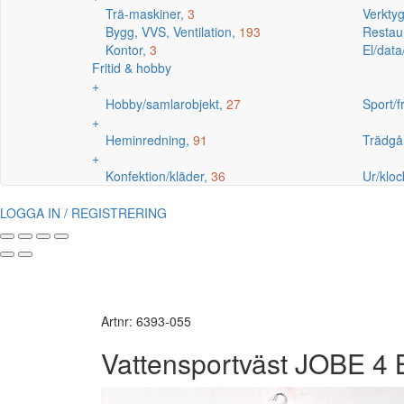
Trä-maskiner,
3
Verkty
Bygg, VVS, Ventilation,
193
Restaur
Kontor,
3
El/data
Fritid & hobby
+
Hobby/samlarobjekt,
27
Sport/fr
+
Heminredning,
91
Trädgå
+
Konfektion/kläder,
36
Ur/kloc
LOGGA IN / REGISTRERING
Artnr: 6393-055
Vattensportväst JOBE 4 B