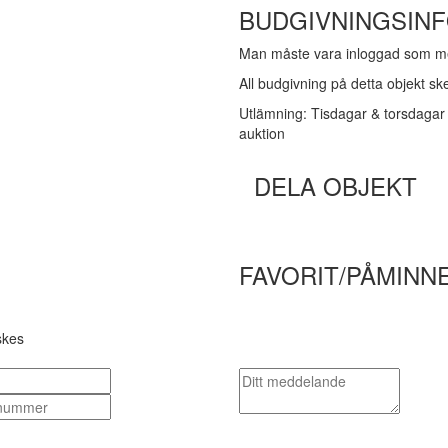
BUDGIVNINGSIN
Man måste vara inloggad som me
All budgivning på detta objekt s
Utlämning: Tisdagar & torsdagar 
auktion
DELA OBJEKT
FAVORIT/PÅMINN
skes