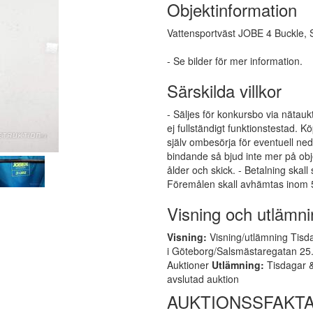
Objektinformation
Vattensportväst JOBE 4 Buckle, S
- Se bilder för mer information.
Särskilda villkor
- Säljes för konkursbo via nätauk
ej fullständigt funktionstestad.
själv ombesörja för eventuell ne
bindande så bjud inte mer på obj
ålder och skick. - Betalning skall
Föremålen skall avhämtas inom 5
Visning och utlämni
Visning:
Visning/utlämning Tisda
i Göteborg/Salsmästaregatan 25. 
Auktioner
Utlämning:
Tisdagar &
avslutad auktion
AUKTIONSSFAKTA