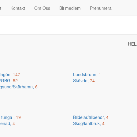
t
Kontakt
Om Oss
Bli medlem
Prenumera
HEL
ingön,
147
Lundsbrunn,
1
n/GBG,
52
Skövde,
74
gsund/Skärhamn,
6
 tunga ,
19
Bildelar/tillbehör,
4
renad,
4
Skog/lantbruk,
4