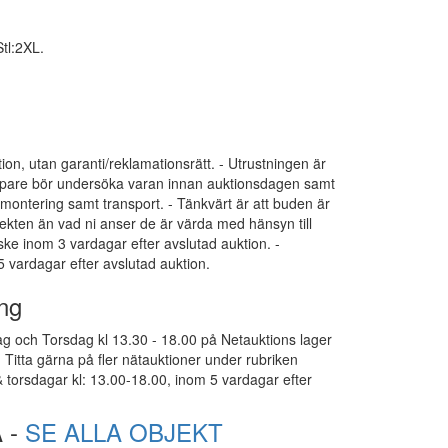
tl:2XL.
tion, utan garanti/reklamationsrätt. - Utrustningen är
 Köpare bör undersöka varan innan auktionsdagen samt
dmontering samt transport. - Tänkvärt är att buden är
ekten än vad ni anser de är värda med hänsyn till
 ske inom 3 vardagar efter avslutad auktion. -
 vardagar efter avslutad auktion.
ng
g och Torsdag kl 13.30 - 18.00 på Netauktions lager
Titta gärna på fler nätauktioner under rubriken
 torsdagar kl: 13.00-18.00, inom 5 vardagar efter
 -
SE ALLA OBJEKT