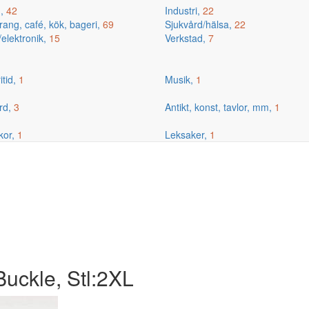
g,
42
Industri,
22
ang, café, kök, bageri,
69
Sjukvård/hälsa,
22
/elektronik,
15
Verkstad,
7
itid,
1
Musik,
1
rd,
3
Antikt, konst, tavlor, mm,
1
kor,
1
Leksaker,
1
uckle, Stl:2XL