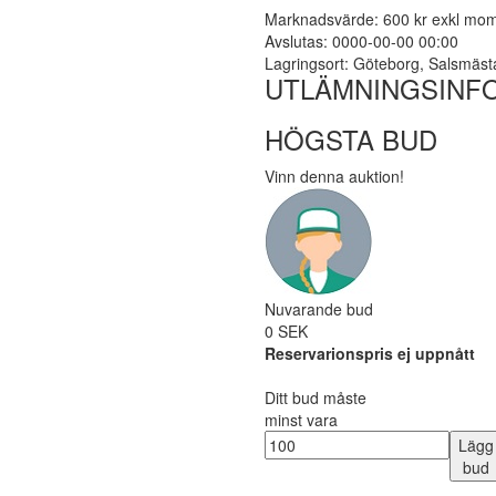
Marknadsvärde: 600 kr exkl mo
Avslutas: 0000-00-00 00:00
Lagringsort: Göteborg, Salsmäs
UTLÄMNINGSINF
HÖGSTA BUD
Vinn denna auktion!
Nuvarande bud
0 SEK
Reservarionspris ej uppnått
Ditt bud måste
minst vara
Lägg
bud