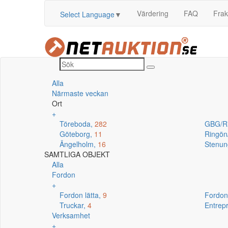
Värdering
FAQ
Frak
Select Language
▼
Alla
Närmaste veckan
Ort
+
Töreboda,
282
GBG/R
Göteborg,
11
Ringö
Ängelholm,
16
Stenun
SAMTLIGA OBJEKT
Alla
Fordon
+
Fordon lätta,
9
Fordon
Truckar,
4
Entrep
Verksamhet
+