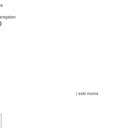
ms
taregatan
O
| exkl moms