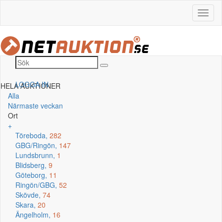
LOGGA IN
HELA AUKTIONER
Alla
Närmaste veckan
Ort
+
Töreboda,
282
GBG/Ringön,
147
Lundsbrunn,
1
Blidsberg,
9
Göteborg,
11
Ringön/GBG,
52
Skövde,
74
Skara,
20
Ängelholm,
16