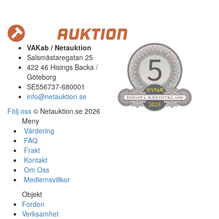
VAKab / Netauktion
Salsmästaregatan 25
422 46 Hisings Backa /
Göteborg
SE556737-680001
info@netauktion.se
Följ oss
© Netauktion.se 2026
Meny
Värdering
FAQ
Frakt
Kontakt
Om Oss
Medlemsvillkor
Objekt
Fordon
Verksamhet