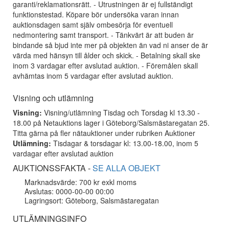
garanti/reklamationsrätt. - Utrustningen är ej fullständigt
funktionstestad. Köpare bör undersöka varan innan
auktionsdagen samt själv ombesörja för eventuell
nedmontering samt transport. - Tänkvärt är att buden är
bindande så bjud inte mer på objekten än vad ni anser de är
värda med hänsyn till ålder och skick. - Betalning skall ske
inom 3 vardagar efter avslutad auktion. - Föremålen skall
avhämtas inom 5 vardagar efter avslutad auktion.
Visning och utlämning
Visning:
Visning/utlämning Tisdag och Torsdag kl 13.30 -
18.00 på Netauktions lager i Göteborg/Salsmästaregatan 25.
Titta gärna på fler nätauktioner under rubriken Auktioner
Utlämning:
Tisdagar & torsdagar kl: 13.00-18.00, inom 5
vardagar efter avslutad auktion
AUKTIONSSFAKTA -
SE ALLA OBJEKT
Marknadsvärde: 700 kr exkl moms
Avslutas: 0000-00-00 00:00
Lagringsort: Göteborg, Salsmästaregatan
UTLÄMNINGSINFO