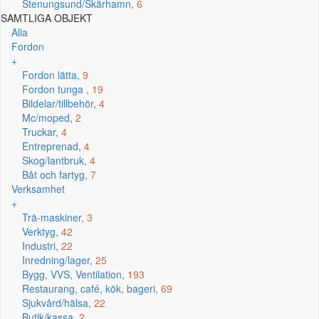
Stenungsund/Skärhamn,
6
SAMTLIGA OBJEKT
Alla
Fordon
+
Fordon lätta,
9
Fordon tunga ,
19
Bildelar/tillbehör,
4
Mc/moped,
2
Truckar,
4
Entreprenad,
4
Skog/lantbruk,
4
Båt och fartyg,
7
Verksamhet
+
Trä-maskiner,
3
Verktyg,
42
Industri,
22
Inredning/lager,
25
Bygg, VVS, Ventilation,
193
Restaurang, café, kök, bageri,
69
Sjukvård/hälsa,
22
Butik/kassa,
2