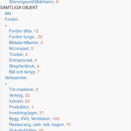
Stenungsund/Skärhamn,
6
SAMTLIGA OBJEKT
Alla
Fordon
+
Fordon lätta,
12
Fordon tunga ,
20
Bildelar/tillbehör,
5
Mc/moped,
5
Truckar,
4
Entreprenad,
4
Skog/lantbruk,
4
Båt och fartyg,
7
Verksamhet
+
Trä-maskiner,
3
Verktyg,
52
Industri,
23
Produktion,
1
Inredning/lager,
37
Bygg, VVS, Ventilation,
193
Restaurang, café, kök, bageri,
70
Sjukvård/hälsa,
23