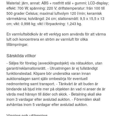
Material: järn, annat: ABS + rostfritt stål + gummi; LCD-display;
effekt: 700 W; spänning: 220 V; driftstemperatur: från 100 till
500 grader Celsius; maximal luftvolym 120 l/min; keramisk
värmekärna; kolvlängd: 24 cm; stationsmått: 9,5 x 15,5 x 13
cm; vikt: 0,998 kg; vikt i förpackning: 1,243 kg.
En varmluftslödkolv är ett verktyg som används för att värma
luft och koncentrera en ström av varmluft för olika
tillämpningar.
Särskilda villkor
- Säljes för företag (avvecklingsobjekt) via nätauktion, utan
garanti/reklamationsrätt. - Utrustningen är ej fullständigt
funktionstestad. Köpare bör undersöka varan innan
auktionsdagen samt själv ombesörja för eventuell
nedmontering samt transport. - Tänkvärt är att buden är
bindande så bjud inte mer på objekten än vad ni anser de är
värda med hänsyn till ålder och skick. - Betalning skall ske
inom 3 vardagar efter avslutad auktion. - Föremålen skall
avhämtas inom 5 vardagar efter avslutad auktion.
Visning och utlämning