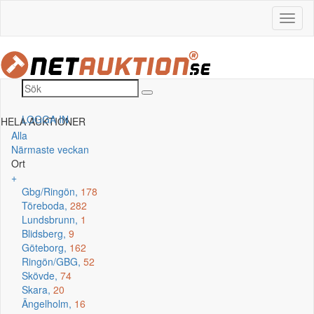
LOGGA IN
HELA AUKTIONER
Alla
Närmaste veckan
Ort
+
Gbg/Ringön,
178
Töreboda,
282
Lundsbrunn,
1
Blidsberg,
9
Göteborg,
162
Ringön/GBG,
52
Skövde,
74
Skara,
20
Ängelholm,
16