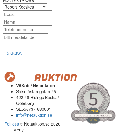
KONTAKTA OSS
SKICKA
VAKab / Netauktion
Salsmästaregatan 25
422 46 Hisings Backa /
Göteborg
SE556737-680001
info@netauktion.se
Följ oss
© Netauktion.se 2026
Meny