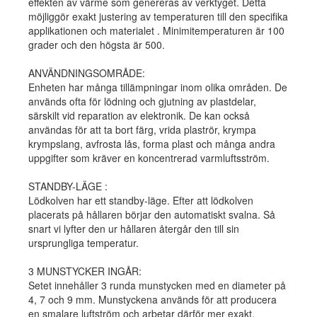
effekten av värme som genereras av verktyget. Detta
möjliggör exakt justering av temperaturen till den specifika
applikationen och materialet . Minimitemperaturen är 100
grader och den högsta är 500.
ANVÄNDNINGSOMRÅDE:
Enheten har många tillämpningar inom olika områden. De
används ofta för lödning och gjutning av plastdelar,
särskilt vid reparation av elektronik. De kan också
användas för att ta bort färg, vrida plaströr, krympa
krympslang, avfrosta lås, forma plast och många andra
uppgifter som kräver en koncentrerad varmluftsström.
STANDBY-LÄGE :
Lödkolven har ett standby-läge. Efter att lödkolven
placerats på hållaren börjar den automatiskt svalna. Så
snart vi lyfter den ur hållaren återgår den till sin
ursprungliga temperatur.
3 MUNSTYCKER INGÅR:
Setet innehåller 3 runda munstycken med en diameter på
4, 7 och 9 mm. Munstyckena används för att producera
en smalare luftström och arbetar därför mer exakt.