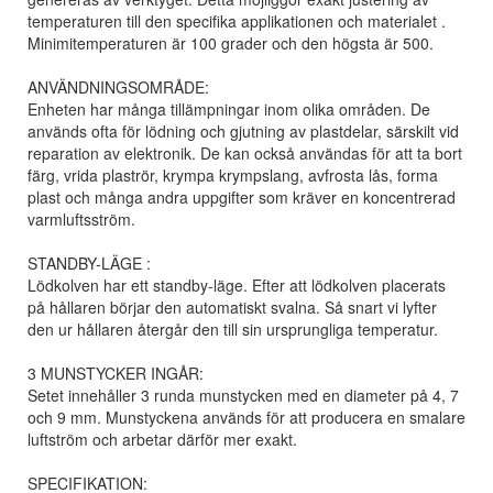
temperaturen till den specifika applikationen och materialet .
Minimitemperaturen är 100 grader och den högsta är 500.
ANVÄNDNINGSOMRÅDE:
Enheten har många tillämpningar inom olika områden. De
används ofta för lödning och gjutning av plastdelar, särskilt vid
reparation av elektronik. De kan också användas för att ta bort
färg, vrida plaströr, krympa krympslang, avfrosta lås, forma
plast och många andra uppgifter som kräver en koncentrerad
varmluftsström.
STANDBY-LÄGE :
Lödkolven har ett standby-läge. Efter att lödkolven placerats
på hållaren börjar den automatiskt svalna. Så snart vi lyfter
den ur hållaren återgår den till sin ursprungliga temperatur.
3 MUNSTYCKER INGÅR:
Setet innehåller 3 runda munstycken med en diameter på 4, 7
och 9 mm. Munstyckena används för att producera en smalare
luftström och arbetar därför mer exakt.
SPECIFIKATION: