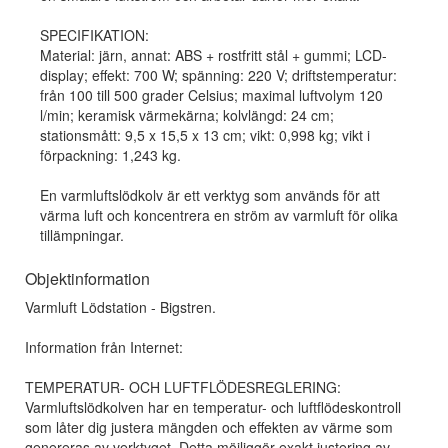
SPECIFIKATION:
Material: järn, annat: ABS + rostfritt stål + gummi; LCD-
display; effekt: 700 W; spänning: 220 V; driftstemperatur:
från 100 till 500 grader Celsius; maximal luftvolym 120
l/min; keramisk värmekärna; kolvlängd: 24 cm;
stationsmått: 9,5 x 15,5 x 13 cm; vikt: 0,998 kg; vikt i
förpackning: 1,243 kg.
En varmluftslödkolv är ett verktyg som används för att
värma luft och koncentrera en ström av varmluft för olika
tillämpningar.
Objektinformation
Varmluft Lödstation - Bigstren.
Information från Internet:
TEMPERATUR- OCH LUFTFLÖDESREGLERING:
Varmluftslödkolven har en temperatur- och luftflödeskontroll
som låter dig justera mängden och effekten av värme som
genereras av verktyget. Detta möjliggör exakt justering av