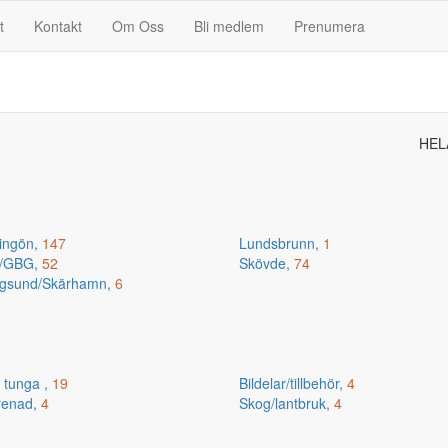
t
Kontakt
Om Oss
Bli medlem
Prenumera
HEL
ingön,
147
Lundsbrunn,
1
n/GBG,
52
Skövde,
74
gsund/Skärhamn,
6
 tunga ,
19
Bildelar/tillbehör,
4
renad,
4
Skog/lantbruk,
4