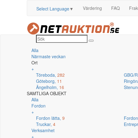
Värdering
FAQ
Frak
Select Language
▼
Alla
Närmaste veckan
Ort
+
Töreboda,
282
GBG/R
Göteborg,
11
Ringö
Ängelholm,
16
Stenun
SAMTLIGA OBJEKT
Alla
Fordon
+
Fordon lätta,
9
Fordon
Truckar,
4
Entrep
Verksamhet
+