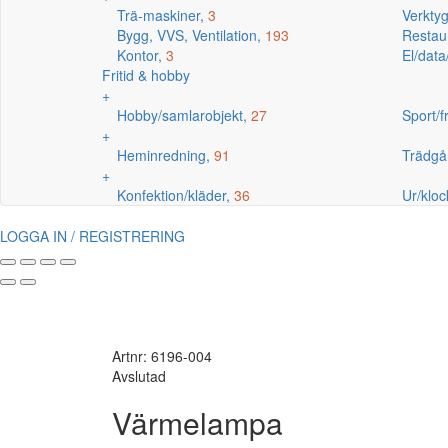
Trä-maskiner,
3
Verkty
Bygg, VVS, Ventilation,
193
Restaur
Kontor,
3
El/data
Fritid & hobby
+
Hobby/samlarobjekt,
27
Sport/fr
+
Heminredning,
91
Trädgå
+
Konfektion/kläder,
36
Ur/kloc
LOGGA IN / REGISTRERING
Artnr: 6196-004
Avslutad
Värmelampa