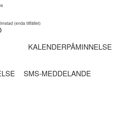
ms
mstad (enda tillfället)
O
KALENDERPÅMINNELSE
ELSE
SMS-MEDDELANDE