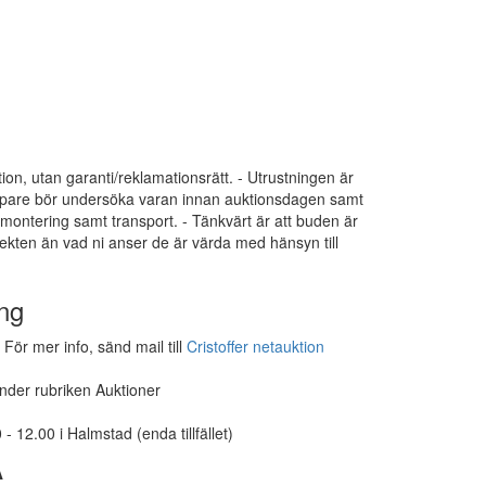
tion, utan garanti/reklamationsrätt. - Utrustningen är
 Köpare bör undersöka varan innan auktionsdagen samt
dmontering samt transport. - Tänkvärt är att buden är
ekten än vad ni anser de är värda med hänsyn till
ng
För mer info, sänd mail till
Cristoffer netauktion
under rubriken Auktioner
- 12.00 i Halmstad (enda tillfället)
A