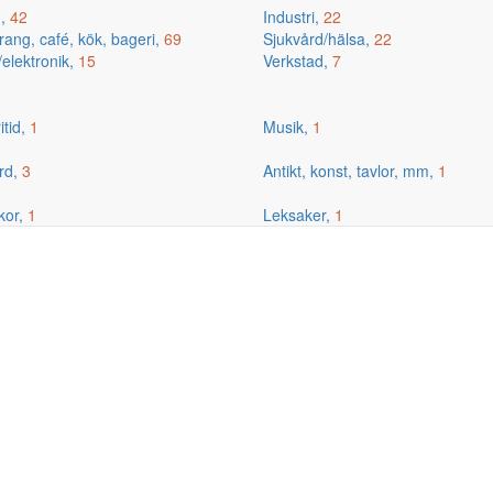
g,
42
Industri,
22
ang, café, kök, bageri,
69
Sjukvård/hälsa,
22
/elektronik,
15
Verkstad,
7
itid,
1
Musik,
1
rd,
3
Antikt, konst, tavlor, mm,
1
kor,
1
Leksaker,
1