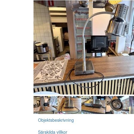
Objektsbeskrivning
Särskilda villkor