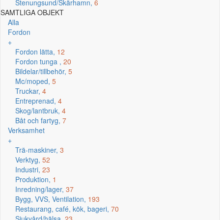
Stenungsund/Skärhamn,
6
SAMTLIGA OBJEKT
Alla
Fordon
+
Fordon lätta,
12
Fordon tunga ,
20
Bildelar/tillbehör,
5
Mc/moped,
5
Truckar,
4
Entreprenad,
4
Skog/lantbruk,
4
Båt och fartyg,
7
Verksamhet
+
Trä-maskiner,
3
Verktyg,
52
Industri,
23
Produktion,
1
Inredning/lager,
37
Bygg, VVS, Ventilation,
193
Restaurang, café, kök, bageri,
70
Sjukvård/hälsa,
23