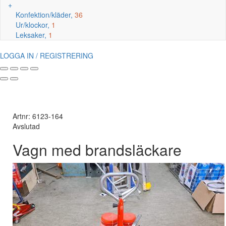
+
Konfektion/kläder,
36
Ur/klockor,
1
Leksaker,
1
LOGGA IN / REGISTRERING
Artnr: 6123-164
Avslutad
Vagn med brandsläckare