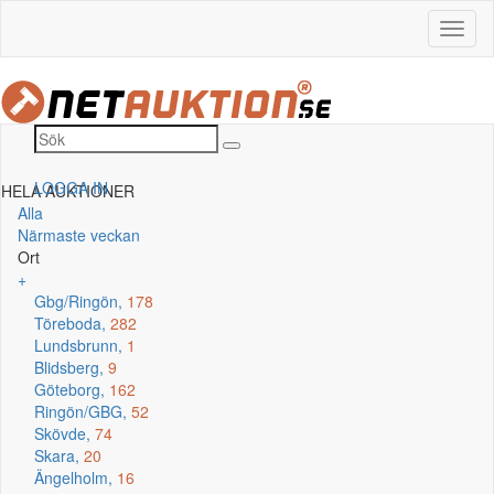
LOGGA IN
HELA AUKTIONER
Alla
Närmaste veckan
Ort
+
Gbg/Ringön,
178
Töreboda,
282
Lundsbrunn,
1
Blidsberg,
9
Göteborg,
162
Ringön/GBG,
52
Skövde,
74
Skara,
20
Ängelholm,
16