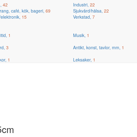
g,
42
Industri,
22
ang, café, kök, bageri,
69
Sjukvård/hälsa,
22
/elektronik,
15
Verkstad,
7
itid,
1
Musik,
1
rd,
3
Antikt, konst, tavlor, mm,
1
kor,
1
Leksaker,
1
05cm