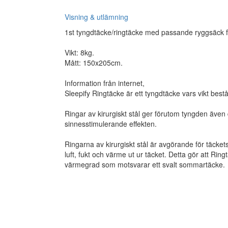
Visning & utlämning
1st tyngdtäcke/ringtäcke med passande ryggsäck fr
Vikt: 8kg.
Mått: 150x205cm.
Information från internet,
Sleepify Ringtäcke är ett tyngdtäcke vars vikt består 
Ringar av kirurgiskt stål ger förutom tyngden även
sinnesstimulerande effekten.
Ringarna av kirurgiskt stål är avgörande för täcket
luft, fukt och värme ut ur täcket. Detta gör att Ring
värmegrad som motsvarar ett svalt sommartäcke.