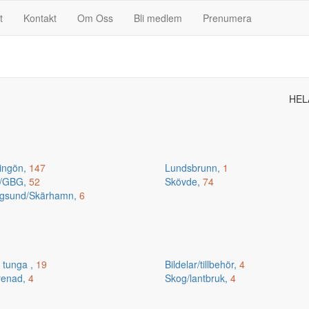
t
Kontakt
Om Oss
Bli medlem
Prenumera
HEL
ingön,
147
Lundsbrunn,
1
n/GBG,
52
Skövde,
74
gsund/Skärhamn,
6
 tunga ,
19
Bildelar/tillbehör,
4
renad,
4
Skog/lantbruk,
4