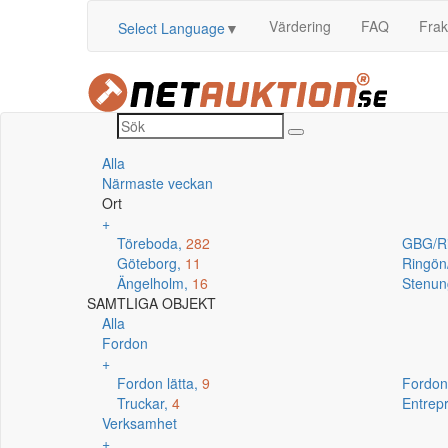
Värdering
FAQ
Frak
Select Language
▼
Alla
Närmaste veckan
Ort
+
Töreboda,
282
GBG/R
Göteborg,
11
Ringö
Ängelholm,
16
Stenun
SAMTLIGA OBJEKT
Alla
Fordon
+
Fordon lätta,
9
Fordon
Truckar,
4
Entrep
Verksamhet
+