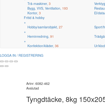
Trä-maskiner,
3
Verkty
Bygg, VVS, Ventilation,
193
Restaur
Kontor,
3
El/data
Fritid & hobby
+
Hobby/samlarobjekt,
27
Sport/fr
+
Heminredning,
91
Trädgå
+
Konfektion/kläder,
36
Ur/kloc
LOGGA IN / REGISTRERING
Artnr: 6082-462
Avslutad
Tyngdtäcke, 8kg 150x2