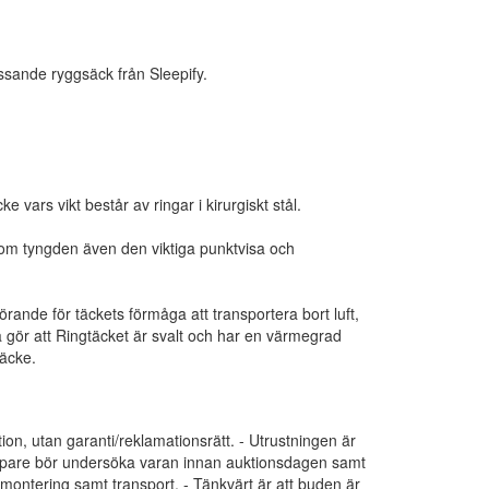
ssande ryggsäck från Sleepify.
e vars vikt består av ringar i kirurgiskt stål.
utom tyngden även den viktiga punktvisa och
örande för täckets förmåga att transportera bort luft,
a gör att Ringtäcket är svalt och har en värmegrad
äcke.
tion, utan garanti/reklamationsrätt. - Utrustningen är
 Köpare bör undersöka varan innan auktionsdagen samt
dmontering samt transport. - Tänkvärt är att buden är