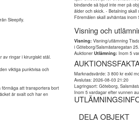
bindande så bjud inte mer på obj
ålder och skick. - Betalning skall
Föremålen skall avhämtas inom 5
ån Sleepify.
Visning och utlämni
Visning:
Visning/utlämning Tisda
i Göteborg/Salsmästaregatan 25. 
Auktioner
Utlämning:
Inom 5 var
av ringar i kirurgiskt stål.
AUKTIONSSFAKTA
 den viktiga punktvisa och
Marknadsvärde: 3 800 kr exkl 
Avslutas: 2026-08-03 21:20
Lagringsort: Göteborg, Salsmäs
s förmåga att transportera bort
Inom 5 vardagar efter vunnen au
täcket är svalt och har en
UTLÄMNINGSINF
DELA OBJEKT