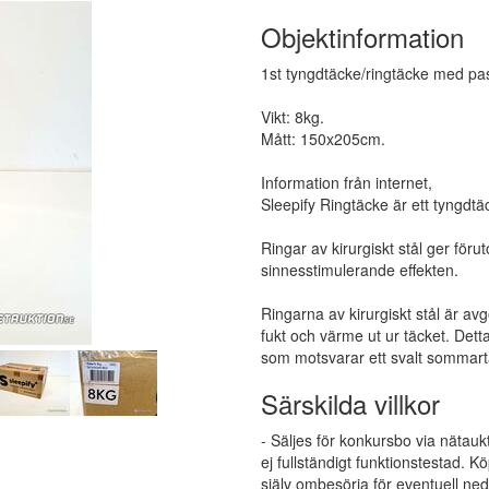
Objektinformation
1st tyngdtäcke/ringtäcke med pa
Vikt: 8kg.
Mått: 150x205cm.
Information från internet,
Sleepify Ringtäcke är ett tyngdtäck
Ringar av kirurgiskt stål ger för
sinnesstimulerande effekten.
Ringarna av kirurgiskt stål är avg
fukt och värme ut ur täcket. Dett
som motsvarar ett svalt sommart
Särskilda villkor
- Säljes för konkursbo via nätauk
ej fullständigt funktionstestad.
själv ombesörja för eventuell ne