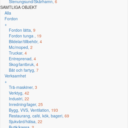
Stenungsund/Skärhamn,
6
SAMTLIGA OBJEKT
Alla
Fordon
+
Fordon lätta,
9
Fordon tunga ,
19
Bildelar/tillbehör,
4
Mc/moped,
2
Truckar,
4
Entreprenad,
4
Skog/lantbruk,
4
Båt och fartyg,
7
Verksamhet
+
Trä-maskiner,
3
Verktyg,
42
Industri,
22
Inredning/lager,
25
Bygg, VVS, Ventilation,
193
Restaurang, café, kök, bageri,
69
Sjukvård/hälsa,
22
Butik/kassa,
2