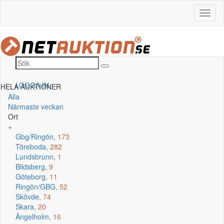
LOGGA IN
HELA AUKTIONER
Alla
Närmaste veckan
Ort
+
Gbg/Ringön,
173
Töreboda,
282
Lundsbrunn,
1
Blidsberg,
9
Göteborg,
11
Ringön/GBG,
52
Skövde,
74
Skara,
20
Ängelholm,
16