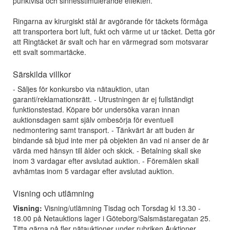
punktvisa och sinnesstimulerande effekten.
Ringarna av kirurgiskt stål är avgörande för täckets förmåga
att transportera bort luft, fukt och värme ut ur täcket. Detta gör
att Ringtäcket är svalt och har en värmegrad som motsvarar
ett svalt sommartäcke.
Särskilda villkor
- Säljes för konkursbo via nätauktion, utan
garanti/reklamationsrätt. - Utrustningen är ej fullständigt
funktionstestad. Köpare bör undersöka varan innan
auktionsdagen samt själv ombesörja för eventuell
nedmontering samt transport. - Tänkvärt är att buden är
bindande så bjud inte mer på objekten än vad ni anser de är
värda med hänsyn till ålder och skick. - Betalning skall ske
inom 3 vardagar efter avslutad auktion. - Föremålen skall
avhämtas inom 5 vardagar efter avslutad auktion.
Visning och utlämning
Visning:
Visning/utlämning Tisdag och Torsdag kl 13.30 -
18.00 på Netauktions lager i Göteborg/Salsmästaregatan 25.
Titta gärna på fler nätauktioner under rubriken Auktioner