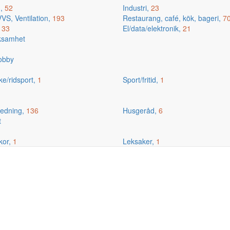
g,
52
Industri,
23
VS, Ventilation,
193
Restaurang, café, kök, bageri,
7
,
33
El/data/elektronik,
21
rksamhet
hobby
ske/ridsport,
1
Sport/fritid,
1
edning,
136
Husgeråd,
6
t
kor,
1
Leksaker,
1