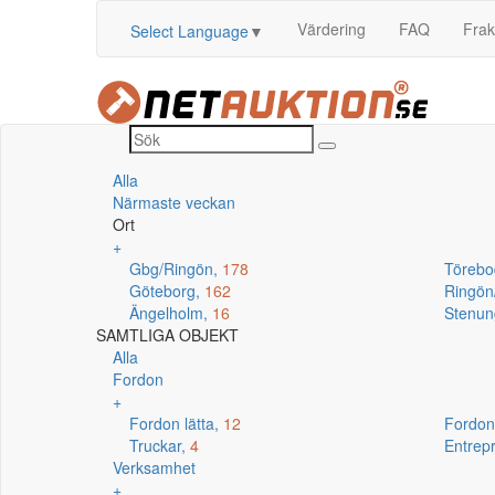
Värdering
FAQ
Frak
Select Language
▼
Alla
Närmaste veckan
Ort
+
Gbg/Ringön,
178
Törebo
Göteborg,
162
Ringö
Ängelholm,
16
Stenun
SAMTLIGA OBJEKT
Alla
Fordon
+
Fordon lätta,
12
Fordon
Truckar,
4
Entrep
Verksamhet
+