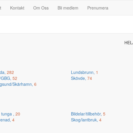
t
Kontakt
Om Oss
Bli medlem
Prenumera
HEL
da,
282
Lundsbrunn,
1
n/GBG,
52
Skövde,
74
gsund/Skärhamn,
6
 tunga ,
20
Bildelar/tillbehör,
5
renad,
4
Skog/lantbruk,
4