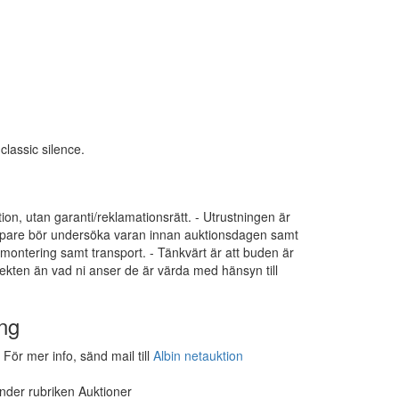
lassic silence.
tion, utan garanti/reklamationsrätt. - Utrustningen är
 Köpare bör undersöka varan innan auktionsdagen samt
dmontering samt transport. - Tänkvärt är att buden är
ekten än vad ni anser de är värda med hänsyn till
ng
För mer info, sänd mail till
Albin netauktion
under rubriken Auktioner