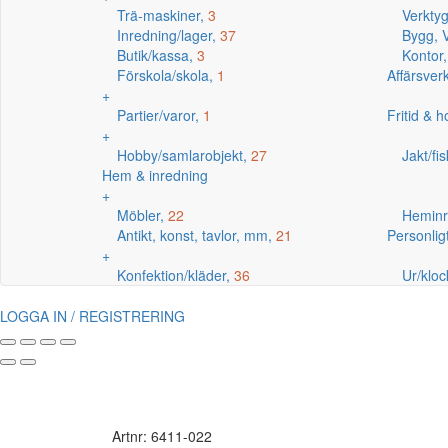
Trä-maskiner,
3
Verkty
Inredning/lager,
37
Bygg, V
Butik/kassa,
3
Kontor
Förskola/skola,
1
Affärsve
+
Partier/varor,
1
Fritid & 
+
Hobby/samlarobjekt,
27
Jakt/fi
Hem & inredning
+
Möbler,
22
Heminr
Antikt, konst, tavlor, mm,
21
Personlig
+
Konfektion/kläder,
36
Ur/kloc
LOGGA IN / REGISTRERING
Artnr: 6411-022