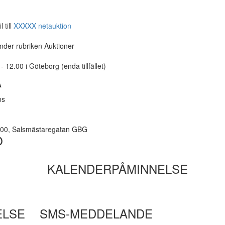
 till
XXXXX netauktion
under rubriken Auktioner
 12.00 i Göteborg (enda tillfället)
A
ms
8.00, Salsmästaregatan GBG
O
KALENDERPÅMINNELSE
ELSE
SMS-MEDDELANDE