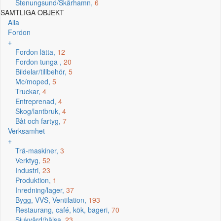
Stenungsund/Skärhamn,
6
SAMTLIGA OBJEKT
Alla
Fordon
+
Fordon lätta,
12
Fordon tunga ,
20
Bildelar/tillbehör,
5
Mc/moped,
5
Truckar,
4
Entreprenad,
4
Skog/lantbruk,
4
Båt och fartyg,
7
Verksamhet
+
Trä-maskiner,
3
Verktyg,
52
Industri,
23
Produktion,
1
Inredning/lager,
37
Bygg, VVS, Ventilation,
193
Restaurang, café, kök, bageri,
70
Sjukvård/hälsa,
23