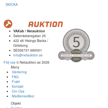
SKICKA
VAKab / Netauktion
Salsmästaregatan 25
422 46 Hisings Backa /
Göteborg
SE556737-680001
info@netauktion.se
Följ oss
© Netauktion.se 2026
Meny
Värdering
FAQ
Frakt
Kontakt
Om Oss
Medlemsvillkor
Objekt