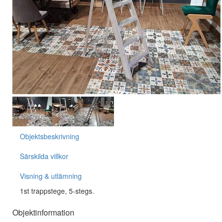
Objektsbeskrivning
Särskilda villkor
Visning & utlämning
1st trappstege, 5-stegs.
Objektinformation