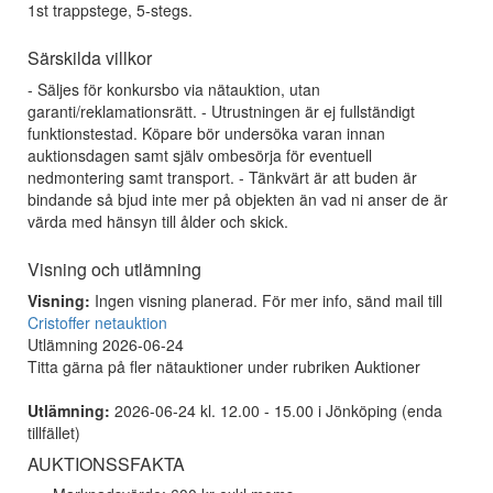
1st trappstege, 5-stegs.
Särskilda villkor
- Säljes för konkursbo via nätauktion, utan
garanti/reklamationsrätt. - Utrustningen är ej fullständigt
funktionstestad. Köpare bör undersöka varan innan
auktionsdagen samt själv ombesörja för eventuell
nedmontering samt transport. - Tänkvärt är att buden är
bindande så bjud inte mer på objekten än vad ni anser de är
värda med hänsyn till ålder och skick.
Visning och utlämning
Visning:
Ingen visning planerad. För mer info, sänd mail till
Cristoffer netauktion
Utlämning 2026-06-24
Titta gärna på fler nätauktioner under rubriken Auktioner
Utlämning:
2026-06-24 kl. 12.00 - 15.00 i Jönköping (enda
tillfället)
AUKTIONSSFAKTA