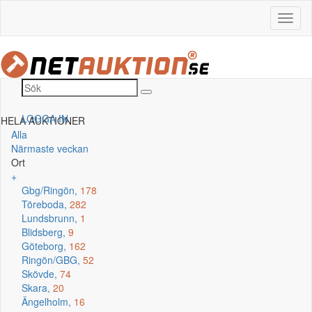
LOGGA IN
HELA AUKTIONER
Alla
Närmaste veckan
Ort
+
Gbg/Ringön,
178
Töreboda,
282
Lundsbrunn,
1
Blidsberg,
9
Göteborg,
162
Ringön/GBG,
52
Skövde,
74
Skara,
20
Ängelholm,
16