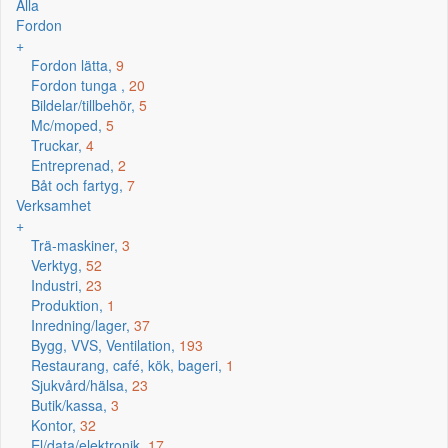
Alla
Fordon
+
Fordon lätta,
9
Fordon tunga ,
20
Bildelar/tillbehör,
5
Mc/moped,
5
Truckar,
4
Entreprenad,
2
Båt och fartyg,
7
Verksamhet
+
Trä-maskiner,
3
Verktyg,
52
Industri,
23
Produktion,
1
Inredning/lager,
37
Bygg, VVS, Ventilation,
193
Restaurang, café, kök, bageri,
1
Sjukvård/hälsa,
23
Butik/kassa,
3
Kontor,
32
El/data/elektronik,
17