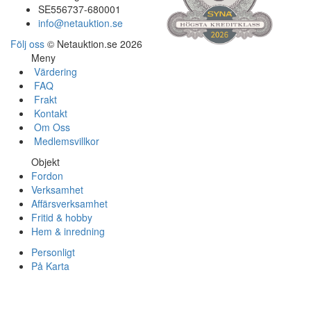
SE556737-680001
info@netauktion.se
Följ oss
© Netauktion.se 2026
Meny
Värdering
FAQ
Frakt
Kontakt
Om Oss
Medlemsvillkor
Objekt
Fordon
Verksamhet
Affärsverksamhet
Fritid & hobby
Hem & inredning
Personligt
På Karta