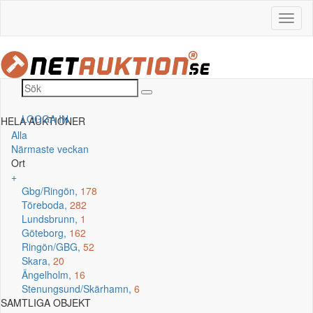
LOGGA IN
HELA AUKTIONER
Alla
Närmaste veckan
Ort
+
Gbg/Ringön,
178
Töreboda,
282
Lundsbrunn,
1
Göteborg,
162
Ringön/GBG,
52
Skara,
20
Ängelholm,
16
Stenungsund/Skärhamn,
6
SAMTLIGA OBJEKT