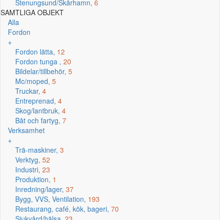
Stenungsund/Skärhamn,
6
SAMTLIGA OBJEKT
Alla
Fordon
+
Fordon lätta,
12
Fordon tunga ,
20
Bildelar/tillbehör,
5
Mc/moped,
5
Truckar,
4
Entreprenad,
4
Skog/lantbruk,
4
Båt och fartyg,
7
Verksamhet
+
Trä-maskiner,
3
Verktyg,
52
Industri,
23
Produktion,
1
Inredning/lager,
37
Bygg, VVS, Ventilation,
193
Restaurang, café, kök, bageri,
70
Sjukvård/hälsa,
23