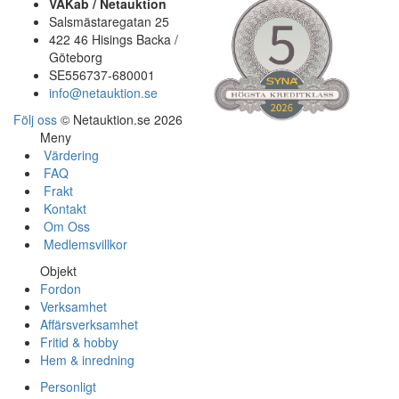
VAKab / Netauktion
Salsmästaregatan 25
422 46 Hisings Backa /
Göteborg
SE556737-680001
info@netauktion.se
Följ oss
© Netauktion.se 2026
Meny
Värdering
FAQ
Frakt
Kontakt
Om Oss
Medlemsvillkor
Objekt
Fordon
Verksamhet
Affärsverksamhet
Fritid & hobby
Hem & inredning
Personligt