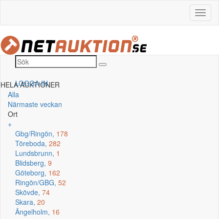
LOGGA IN
HELA AUKTIONER
Alla
Närmaste veckan
Ort
+
Gbg/Ringön,
178
Töreboda,
282
Lundsbrunn,
1
Blidsberg,
9
Göteborg,
162
Ringön/GBG,
52
Skövde,
74
Skara,
20
Ängelholm,
16