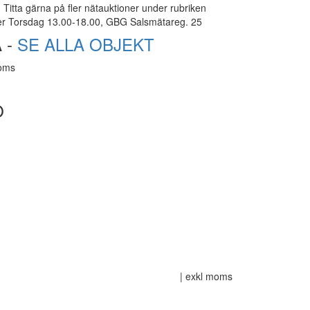
Titta gärna på fler nätauktioner under rubriken
er Torsdag 13.00-18.00, GBG Salsmätareg. 25
 -
SE ALLA OBJEKT
moms
O
| exkl moms