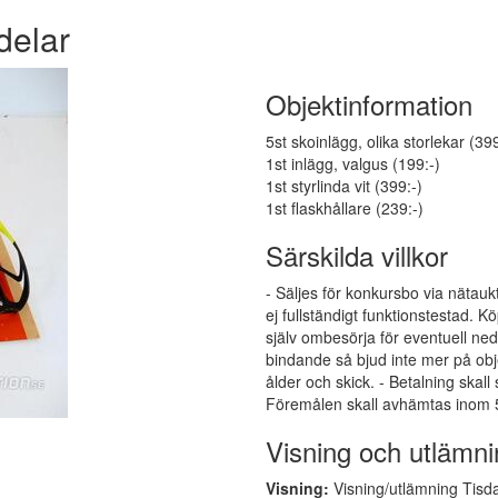
delar
Objektinformation
5st skoinlägg, olika storlekar (399
1st inlägg, valgus (199:-)
1st styrlinda vit (399:-)
1st flaskhållare (239:-)
Särskilda villkor
- Säljes för konkursbo via nätauk
ej fullständigt funktionstestad.
själv ombesörja för eventuell ne
bindande så bjud inte mer på obj
ålder och skick. - Betalning skall
Föremålen skall avhämtas inom 5
Visning och utlämni
Visning:
Visning/utlämning Tisda