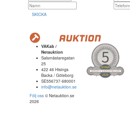
SKICKA
VAKab /
Netauktion
Salsmästaregatan
25
422 46 Hisings
Backa / Göteborg
SE556737-680001
info@netauktion.se
Följ oss
© Netauktion.se
2026