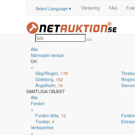
Värdering
FAQ
Frak
Select Language
▼
Alla
Närmaste veckan
Ort
+
Gbg/Ringön,
178
Törebo
Göteborg,
162
Ringö
Ängelholm,
16
Stenun
SAMTLIGA OBJEKT
Alla
Fordon
+
Fordon lätta,
12
Fordon
Truckar,
4
Entrep
Verksamhet
+