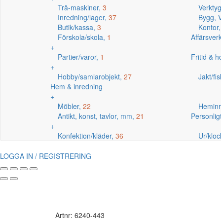
Trä-maskiner,
3
Verkty
Inredning/lager,
37
Bygg, V
Butik/kassa,
3
Kontor
Förskola/skola,
1
Affärsve
+
Partier/varor,
1
Fritid & 
+
Hobby/samlarobjekt,
27
Jakt/fi
Hem & inredning
+
Möbler,
22
Heminr
Antikt, konst, tavlor, mm,
21
Personlig
+
Konfektion/kläder,
36
Ur/kloc
LOGGA IN / REGISTRERING
Artnr: 6240-443