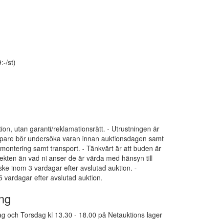
:-/st)
tion, utan garanti/reklamationsrätt. - Utrustningen är
 Köpare bör undersöka varan innan auktionsdagen samt
dmontering samt transport. - Tänkvärt är att buden är
ekten än vad ni anser de är värda med hänsyn till
 ske inom 3 vardagar efter avslutad auktion. -
 vardagar efter avslutad auktion.
ng
g och Torsdag kl 13.30 - 18.00 på Netauktions lager