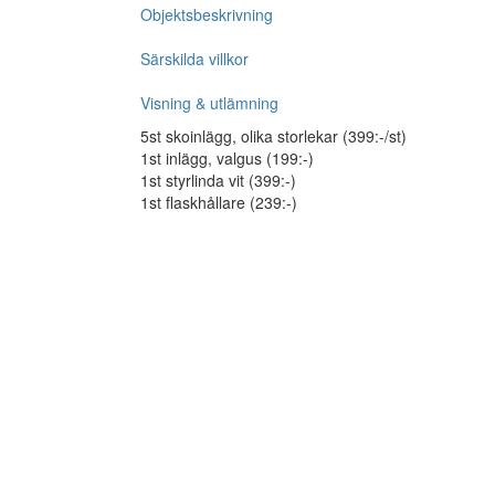
Objektsbeskrivning
Särskilda villkor
Visning & utlämning
5st skoinlägg, olika storlekar (399:-/st)
1st inlägg, valgus (199:-)
1st styrlinda vit (399:-)
1st flaskhållare (239:-)