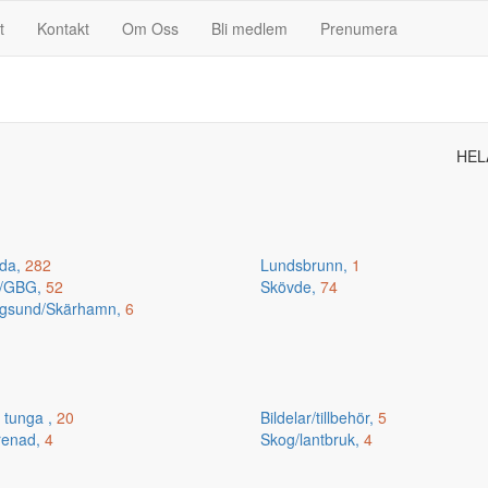
t
Kontakt
Om Oss
Bli medlem
Prenumera
HEL
da,
282
Lundsbrunn,
1
n/GBG,
52
Skövde,
74
gsund/Skärhamn,
6
 tunga ,
20
Bildelar/tillbehör,
5
renad,
4
Skog/lantbruk,
4