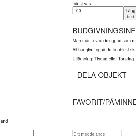
minst vara
Lägg
bud
BUDGIVNINGSIN
Man måste vara inloggad som me
All budgivning på detta objekt s
Utlämning: Tisdag eller Torsdag
DELA OBJEKT
FAVORIT/PÅMINN
land