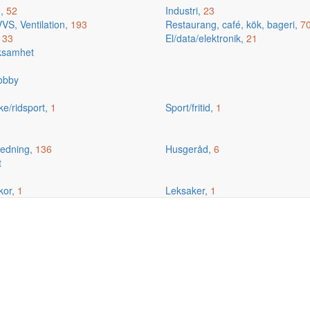
g,
52
Industri,
23
VS, Ventilation,
193
Restaurang, café, kök, bageri,
7
,
33
El/data/elektronik,
21
rksamhet
hobby
ske/ridsport,
1
Sport/fritid,
1
edning,
136
Husgeråd,
6
t
kor,
1
Leksaker,
1