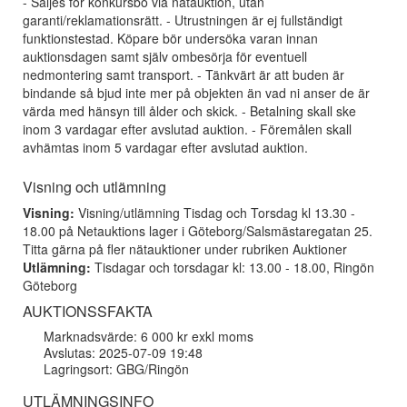
- Säljes för konkursbo via nätauktion, utan
garanti/reklamationsrätt. - Utrustningen är ej fullständigt
funktionstestad. Köpare bör undersöka varan innan
auktionsdagen samt själv ombesörja för eventuell
nedmontering samt transport. - Tänkvärt är att buden är
bindande så bjud inte mer på objekten än vad ni anser de är
värda med hänsyn till ålder och skick. - Betalning skall ske
inom 3 vardagar efter avslutad auktion. - Föremålen skall
avhämtas inom 5 vardagar efter avslutad auktion.
Visning och utlämning
Visning:
Visning/utlämning Tisdag och Torsdag kl 13.30 -
18.00 på Netauktions lager i Göteborg/Salsmästaregatan 25.
Titta gärna på fler nätauktioner under rubriken Auktioner
Utlämning:
Tisdagar och torsdagar kl: 13.00 - 18.00, Ringön
Göteborg
AUKTIONSSFAKTA
Marknadsvärde: 6 000 kr exkl moms
Avslutas: 2025-07-09 19:48
Lagringsort: GBG/Ringön
UTLÄMNINGSINFO