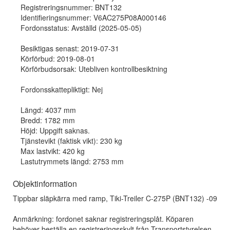
Registreringsnummer: BNT132
Identifieringsnummer: V6AC275P08A000146
Fordonsstatus: Avställd (2025-05-05)
Besiktigas senast: 2019-07-31
Körförbud: 2019-08-01
Körförbudsorsak: Utebliven kontrollbesiktning
Fordonsskattepliktigt: Nej
Längd: 4037 mm
Bredd: 1782 mm
Höjd: Uppgift saknas.
Tjänstevikt (faktisk vikt): 230 kg
Max lastvikt: 420 kg
Lastutrymmets längd: 2753 mm
Objektinformation
Tippbar släpkärra med ramp, Tiki-Treiler C-275P (BNT132) -09
Anmärkning: fordonet saknar registreringsplåt. Köparen
behöver beställa en registreringsskylt från Transportstyrelsen -