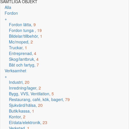
SAMTLIGA OBJEKT
Alla
Fordon
+
Fordon lätta,
9
Fordon tunga ,
19
Bildelar/tillbehör,
1
Mc/moped,
2
Truckar,
1
Entreprenad,
4
Skog/lantbruk,
4
Båt och fartyg,
7
Verksamhet
+
Industri,
20
Inredning/lager,
2
Bygg, VVS, Ventilation,
5
Restaurang, café, kök, bageri,
79
Sjukvård/hälsa,
20
Butik/kassa,
1
Kontor,
2
El/data/elektronik,
23
Verkstad,
1