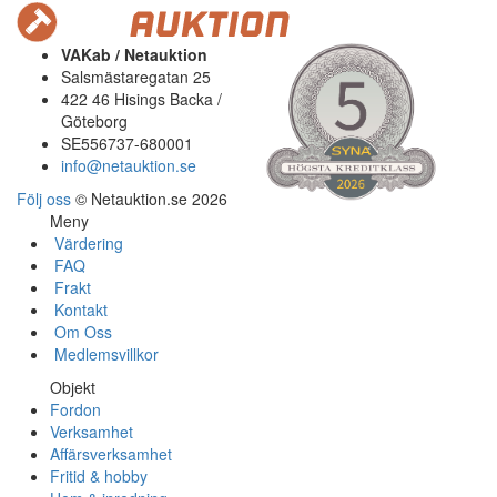
VAKab / Netauktion
Salsmästaregatan 25
422 46 Hisings Backa /
Göteborg
SE556737-680001
info@netauktion.se
Följ oss
© Netauktion.se 2026
Meny
Värdering
FAQ
Frakt
Kontakt
Om Oss
Medlemsvillkor
Objekt
Fordon
Verksamhet
Affärsverksamhet
Fritid & hobby