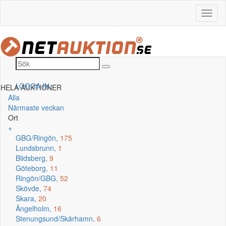
LOGGA IN
HELA AUKTIONER
Alla
Närmaste veckan
Ort
+
GBG/Ringön,
175
Lundsbrunn,
1
Blidsberg,
9
Göteborg,
11
Ringön/GBG,
52
Skövde,
74
Skara,
20
Ängelholm,
16
Stenungsund/Skärhamn,
6