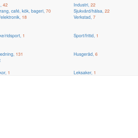
g,
42
Industri,
22
ang, café, kök, bageri,
70
Sjukvård/hälsa,
22
/elektronik,
18
Verkstad,
7
ske/ridsport,
1
Sport/fritid,
1
edning,
131
Husgeråd,
6
t
kor,
1
Leksaker,
1