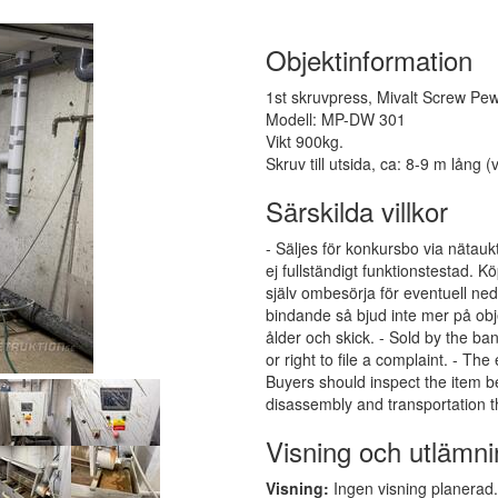
Objektinformation
1st skruvpress, Mivalt Screw Pe
Modell: MP-DW 301
Vikt 900kg.
Skruv till utsida, ca: 8-9 m lång (v
Särskilda villkor
- Säljes för konkursbo via nätauk
ej fullständigt funktionstestad.
själv ombesörja för eventuell ne
bindande så bjud inte mer på obj
ålder och skick. - Sold by the ba
or right to file a complaint. - The
Buyers should inspect the item b
disassembly and transportation 
Visning och utlämni
Visning:
Ingen visning planerad. 