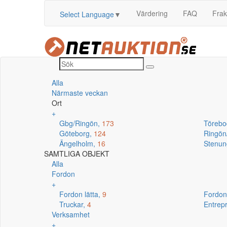
Värdering
FAQ
Frak
Select Language
▼
Alla
Närmaste veckan
Ort
+
Gbg/Ringön,
173
Törebo
Göteborg,
124
Ringö
Ängelholm,
16
Stenun
SAMTLIGA OBJEKT
Alla
Fordon
+
Fordon lätta,
9
Fordon
Truckar,
4
Entrep
Verksamhet
+