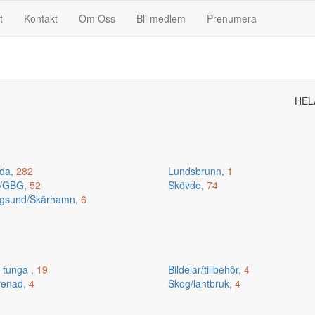
t
Kontakt
Om Oss
Bli medlem
Prenumera
HEL
da,
282
Lundsbrunn,
1
n/GBG,
52
Skövde,
74
gsund/Skärhamn,
6
 tunga ,
19
Bildelar/tillbehör,
4
renad,
4
Skog/lantbruk,
4