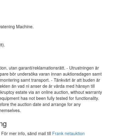
watening Machine.
it).
tion, utan garanti/reklamationsrätt. - Utrustningen är
 Köpare bör undersöka varan innan auktionsdagen samt
dmontering samt transport. - Tänkvärt är att buden är
ekten än vad ni anser de är värda med hänsyn till
nkruptcy estate via an online auction, without warranty
 equipment has not been fully tested for functionality.
efore the auction date and arrange for any
themselves.
ng
För mer info, sänd mail till
Frank netauktion