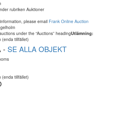
m
under rubriken Auktioner
information, please email
Frank Online Auction
ngelholm
auctions under the “Auctions” heading
Utlämning:
enda tillfället)
 -
SE ALLA OBJEKT
 moms
enda tillfället)
O