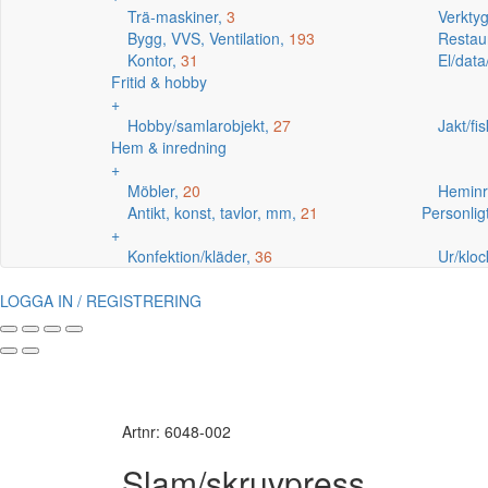
Trä-maskiner,
3
Verkty
Bygg, VVS, Ventilation,
193
Restaur
Kontor,
31
El/data
Fritid & hobby
+
Hobby/samlarobjekt,
27
Jakt/fi
Hem & inredning
+
Möbler,
20
Heminr
Antikt, konst, tavlor, mm,
21
Personlig
+
Konfektion/kläder,
36
Ur/kloc
LOGGA IN / REGISTRERING
Artnr: 6048-002
Slam/skruvpress