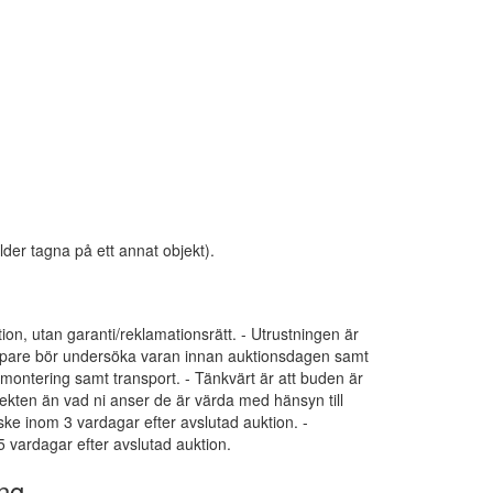
lder tagna på ett annat objekt).
tion, utan garanti/reklamationsrätt. - Utrustningen är
 Köpare bör undersöka varan innan auktionsdagen samt
dmontering samt transport. - Tänkvärt är att buden är
ekten än vad ni anser de är värda med hänsyn till
 ske inom 3 vardagar efter avslutad auktion. -
 vardagar efter avslutad auktion.
ng