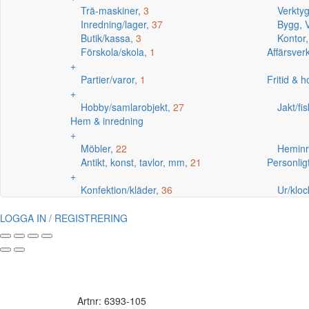
Trä-maskiner,
3
Verkty
Inredning/lager,
37
Bygg, V
Butik/kassa,
3
Kontor
Förskola/skola,
1
Affärsve
+
Partier/varor,
1
Fritid & 
+
Hobby/samlarobjekt,
27
Jakt/fi
Hem & inredning
+
Möbler,
22
Heminr
Antikt, konst, tavlor, mm,
21
Personlig
+
Konfektion/kläder,
36
Ur/kloc
LOGGA IN / REGISTRERING
Artnr: 6393-105