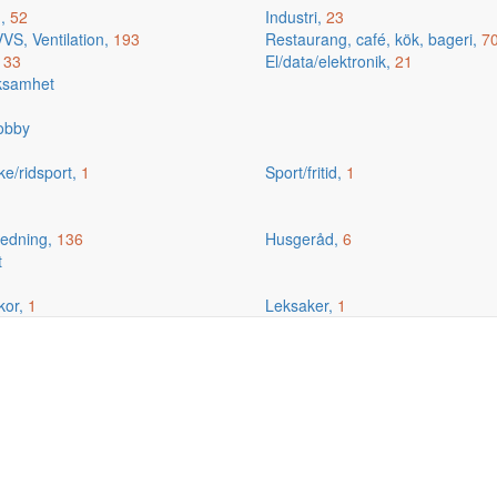
g,
52
Industri,
23
VS, Ventilation,
193
Restaurang, café, kök, bageri,
7
,
33
El/data/elektronik,
21
rksamhet
hobby
ske/ridsport,
1
Sport/fritid,
1
edning,
136
Husgeråd,
6
t
kor,
1
Leksaker,
1