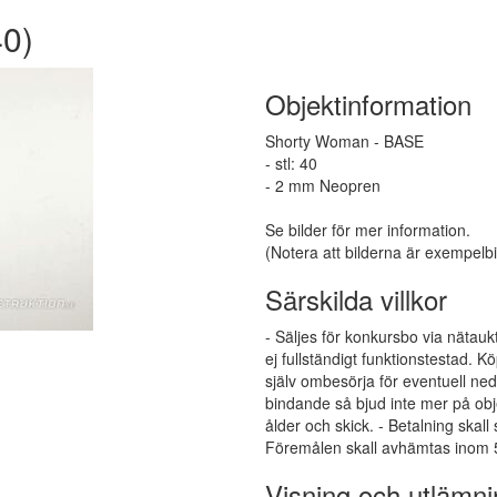
0)
Objektinformation
Shorty Woman - BASE
- stl: 40
- 2 mm Neopren
Se bilder för mer information.
(Notera att bilderna är exempelbi
Särskilda villkor
- Säljes för konkursbo via nätauk
ej fullständigt funktionstestad.
själv ombesörja för eventuell ne
bindande så bjud inte mer på obj
ålder och skick. - Betalning skall
Föremålen skall avhämtas inom 5
Visning och utlämni