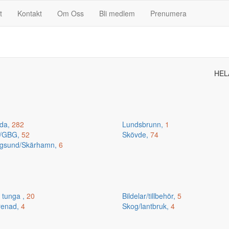
t
Kontakt
Om Oss
Bli medlem
Prenumera
HEL
da,
282
Lundsbrunn,
1
n/GBG,
52
Skövde,
74
gsund/Skärhamn,
6
 tunga ,
20
Bildelar/tillbehör,
5
renad,
4
Skog/lantbruk,
4