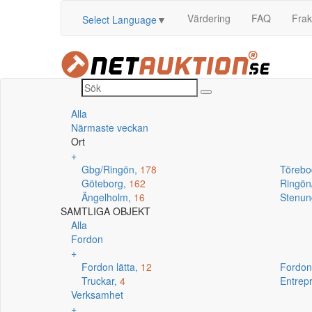
Värdering
FAQ
Frak
Select Language
▼
Alla
Närmaste veckan
Ort
+
Gbg/Ringön,
178
Törebo
Göteborg,
162
Ringö
Ängelholm,
16
Stenun
SAMTLIGA OBJEKT
Alla
Fordon
+
Fordon lätta,
12
Fordon
Truckar,
4
Entrep
Verksamhet
+