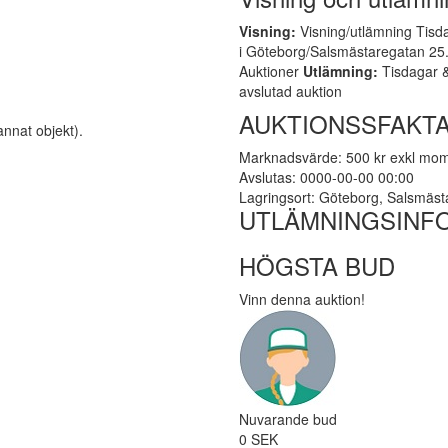
Visning:
Visning/utlämning Tisda
i Göteborg/Salsmästaregatan 25. 
Auktioner
Utlämning:
Tisdagar &
avslutad auktion
AUKTIONSSFAKTA
annat objekt).
Marknadsvärde: 500 kr exkl mo
Avslutas: 0000-00-00 00:00
Lagringsort: Göteborg, Salsmäs
UTLÄMNINGSINF
HÖGSTA BUD
Vinn denna auktion!
Nuvarande bud
0 SEK