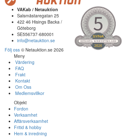
VAKab / Netauktion
Salsmästaregatan 25
422 46 Hisings Backa /
Göteborg
SE556737-680001
info@netauktion.se
Följ oss
© Netauktion.se 2026
Meny
Värdering
FAQ
Frakt
Kontakt
Om Oss
Medlemsvillkor
Objekt
Fordon
Verksamhet
Affärsverksamhet
Fritid & hobby
Hem & inredning