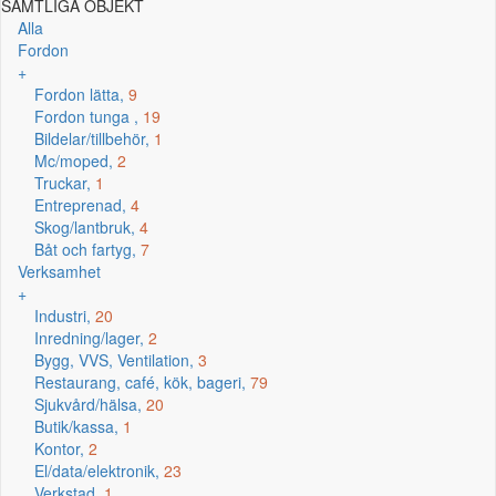
SAMTLIGA OBJEKT
Alla
Fordon
+
Fordon lätta,
9
Fordon tunga ,
19
Bildelar/tillbehör,
1
Mc/moped,
2
Truckar,
1
Entreprenad,
4
Skog/lantbruk,
4
Båt och fartyg,
7
Verksamhet
+
Industri,
20
Inredning/lager,
2
Bygg, VVS, Ventilation,
3
Restaurang, café, kök, bageri,
79
Sjukvård/hälsa,
20
Butik/kassa,
1
Kontor,
2
El/data/elektronik,
23
Verkstad,
1