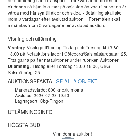
nedmontering samt transport. - Tänkvärt är att buden är
bindande så bjud inte mer på objekten än vad ni anser de är
värda med hänsyn till ålder och skick. - Betalning skall ske
inom 3 vardagar efter avslutad auktion. - Föremålen skall
avhämtas inom 5 vardagar efter avslutad auktion.
Visning och utlämning
Visning:
Visning/utlämning Tisdag och Torsdag kl 13.30 -
18.00 på Netauktions lager i Göteborg/Salsmästaregatan 25.
Titta gärna på fler nätauktioner under rubriken Auktioner
Utlämning:
Tisdag eller Torsdag 13.00-18.00, GBG
Salsmätareg. 25
AUKTIONSSFAKTA -
SE ALLA OBJEKT
Marknadsvärde: 800 kr exkl moms
Avslutas: 2026-07-23 19:53
Lagringsort: Gbg/Ringön
UTLÄMNINGSINFO
HÖGSTA BUD
Vinn denna auktion!