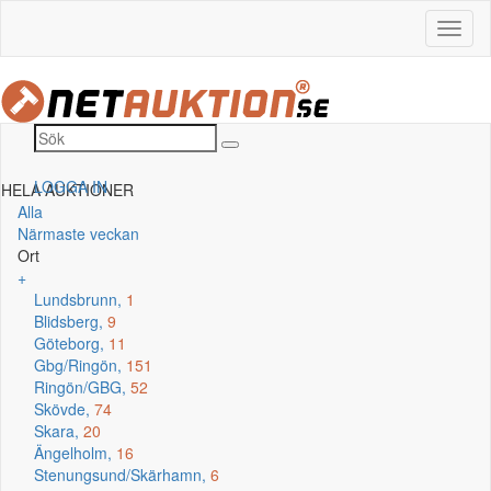
LOGGA IN
HELA AUKTIONER
Alla
Närmaste veckan
Ort
+
Lundsbrunn,
1
Blidsberg,
9
Göteborg,
11
Gbg/Ringön,
151
Ringön/GBG,
52
Skövde,
74
Skara,
20
Ängelholm,
16
Stenungsund/Skärhamn,
6