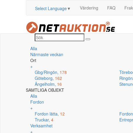
Värdering
FAQ
Frak
Select Language
▼
Alla
Närmaste veckan
Ort
+
Gbg/Ringön,
178
Törebo
Göteborg,
162
Ringö
Ängelholm,
16
Stenun
SAMTLIGA OBJEKT
Alla
Fordon
+
Fordon lätta,
12
Fordon
Truckar,
4
Entrep
Verksamhet
+