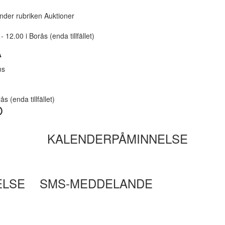
under rubriken Auktioner
12.00 i Borås (enda tillfället)
A
ms
s (enda tillfället)
O
KALENDERPÅMINNELSE
ELSE
SMS-MEDDELANDE