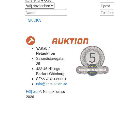
KONTAKTA OSS
SKICKA
VAKab /
Netauktion
Salsmästaregatan
25
422 46 Hisings
Backa / Göteborg
SE556737-680001
info@netauktion.se
Följ oss
© Netauktion.se
2026