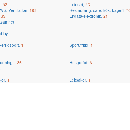
g,
52
Industri,
23
VS, Ventilation,
193
Restaurang, café, kök, bageri,
7
,
33
El/data/elektronik,
21
rksamhet
hobby
ske/ridsport,
1
Sport/fritid,
1
edning,
136
Husgeråd,
6
t
kor,
1
Leksaker,
1