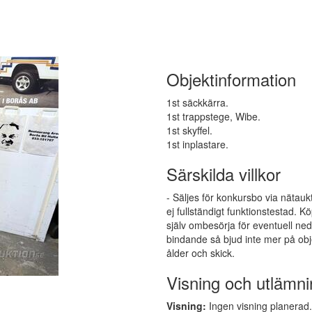
Objektinformation
1st säckkärra.
1st trappstege, Wibe.
1st skyffel.
1st inplastare.
Särskilda villkor
- Säljes för konkursbo via nätauk
ej fullständigt funktionstestad.
själv ombesörja för eventuell ne
bindande så bjud inte mer på obj
ålder och skick.
Visning och utlämni
Visning:
Ingen visning planerad. 