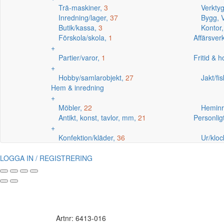
Trä-maskiner,
3
Verkty
Inredning/lager,
37
Bygg, V
Butik/kassa,
3
Kontor
Förskola/skola,
1
Affärsve
+
Partier/varor,
1
Fritid & 
+
Hobby/samlarobjekt,
27
Jakt/fi
Hem & inredning
+
Möbler,
22
Heminr
Antikt, konst, tavlor, mm,
21
Personlig
+
Konfektion/kläder,
36
Ur/kloc
LOGGA IN / REGISTRERING
Artnr: 6413-016