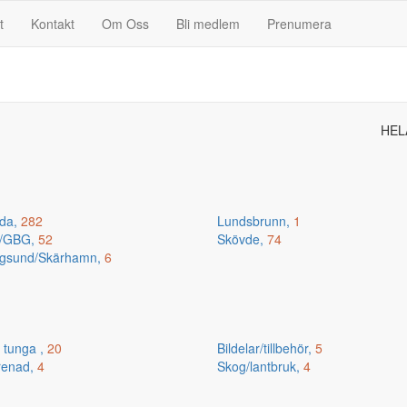
t
Kontakt
Om Oss
Bli medlem
Prenumera
HEL
da,
282
Lundsbrunn,
1
n/GBG,
52
Skövde,
74
gsund/Skärhamn,
6
 tunga ,
20
Bildelar/tillbehör,
5
renad,
4
Skog/lantbruk,
4