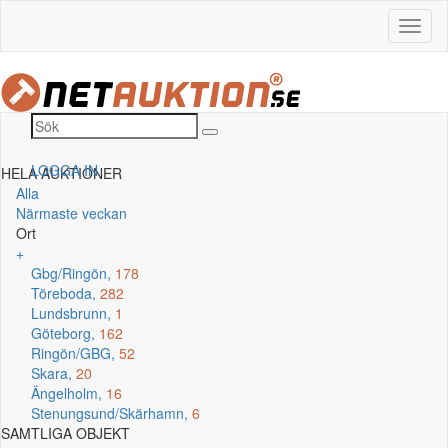
LOGGA IN
HELA AUKTIONER
Alla
Närmaste veckan
Ort
+
Gbg/Ringön,
178
Töreboda,
282
Lundsbrunn,
1
Göteborg,
162
Ringön/GBG,
52
Skara,
20
Ängelholm,
16
Stenungsund/Skärhamn,
6
SAMTLIGA OBJEKT