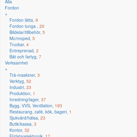
Alla
Fordon
+
Fordon lätta,
9
Fordon tunga ,
20
Bildelar/tillbehör,
5
Mc/moped,
5
Truckar,
4
Entreprenad,
2
Båt och fartyg,
7
Verksamhet
+
Trä-maskiner,
3
Verktyg,
52
Industri,
23
Produktion,
1
Inredning/lager,
37
Bygg, VVS, Ventilation,
193
Restaurang, café, kök, bageri,
1
Sjukvård/hälsa,
23
Butik/kassa,
3
Kontor,
32
El/data/elektronik,
17