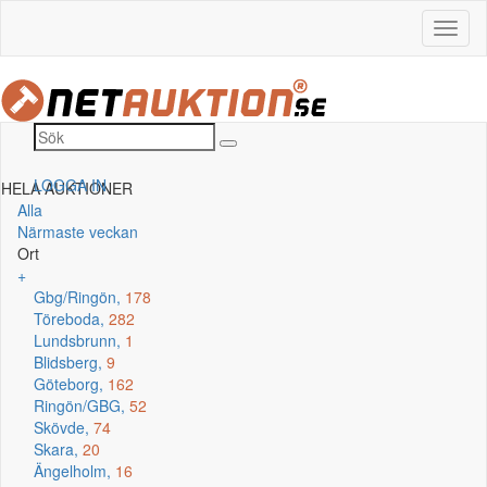
LOGGA IN
HELA AUKTIONER
Alla
Närmaste veckan
Ort
+
Gbg/Ringön,
178
Töreboda,
282
Lundsbrunn,
1
Blidsberg,
9
Göteborg,
162
Ringön/GBG,
52
Skövde,
74
Skara,
20
Ängelholm,
16