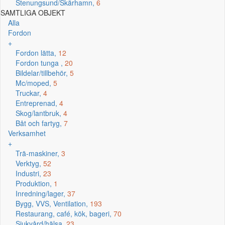
Stenungsund/Skärhamn,
6
SAMTLIGA OBJEKT
Alla
Fordon
+
Fordon lätta,
12
Fordon tunga ,
20
Bildelar/tillbehör,
5
Mc/moped,
5
Truckar,
4
Entreprenad,
4
Skog/lantbruk,
4
Båt och fartyg,
7
Verksamhet
+
Trä-maskiner,
3
Verktyg,
52
Industri,
23
Produktion,
1
Inredning/lager,
37
Bygg, VVS, Ventilation,
193
Restaurang, café, kök, bageri,
70
Sjukvård/hälsa,
23