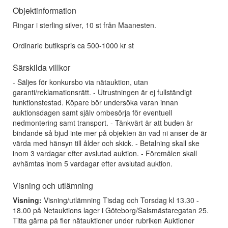
Objektinformation
Ringar i sterling silver, 10 st från Maanesten.
Ordinarie butikspris ca 500-1000 kr st
Särskilda villkor
- Säljes för konkursbo via nätauktion, utan
garanti/reklamationsrätt. - Utrustningen är ej fullständigt
funktionstestad. Köpare bör undersöka varan innan
auktionsdagen samt själv ombesörja för eventuell
nedmontering samt transport. - Tänkvärt är att buden är
bindande så bjud inte mer på objekten än vad ni anser de är
värda med hänsyn till ålder och skick. - Betalning skall ske
inom 3 vardagar efter avslutad auktion. - Föremålen skall
avhämtas inom 5 vardagar efter avslutad auktion.
Visning och utlämning
Visning:
Visning/utlämning Tisdag och Torsdag kl 13.30 -
18.00 på Netauktions lager i Göteborg/Salsmästaregatan 25.
Titta gärna på fler nätauktioner under rubriken Auktioner