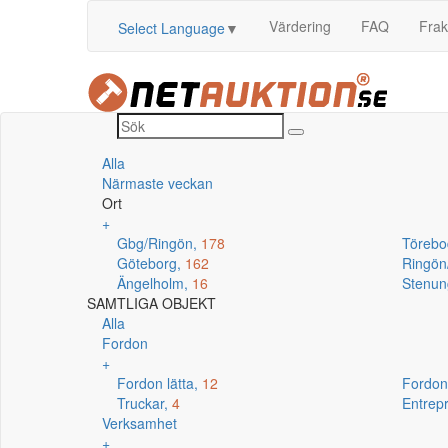
Värdering
FAQ
Frak
Select Language
▼
Alla
Närmaste veckan
Ort
+
Gbg/Ringön,
178
Törebo
Göteborg,
162
Ringö
Ängelholm,
16
Stenun
SAMTLIGA OBJEKT
Alla
Fordon
+
Fordon lätta,
12
Fordon
Truckar,
4
Entrep
Verksamhet
+