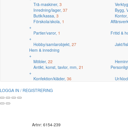
Trä-maskiner,
3
Verkty
Inredning/lager,
37
Bygg, V
Butik/kassa,
3
Kontor
Förskola/skola,
1
Affärsve
+
Partier/varor,
1
Fritid & 
+
Hobby/samlarobjekt,
27
Jakt/fi
Hem & inredning
+
Möbler,
22
Heminr
Antikt, konst, tavlor, mm,
21
Personlig
+
Konfektion/kläder,
36
Ur/kloc
LOGGA IN / REGISTRERING
Artnr: 6154-239