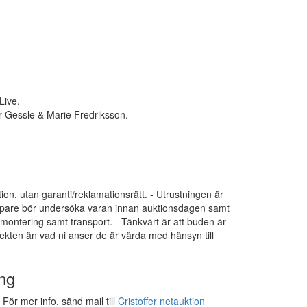
Live.
 Gessle & Marie Fredriksson.
tion, utan garanti/reklamationsrätt. - Utrustningen är
 Köpare bör undersöka varan innan auktionsdagen samt
dmontering samt transport. - Tänkvärt är att buden är
ekten än vad ni anser de är värda med hänsyn till
ng
För mer info, sänd mail till
Cristoffer netauktion