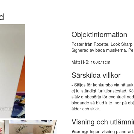
ad
Objektinformation
Poster från Roxette, Look Sharp 
Signerad av båda musikerna, Per
Mått H-B: 100x71cm.
Särskilda villkor
- Säljes för konkursbo via nätauk
ej fullständigt funktionstestad.
själv ombesörja för eventuell ne
bindande så bjud inte mer på obj
ålder och skick.
Visning och utlämni
Visning:
Ingen visning planerad. 