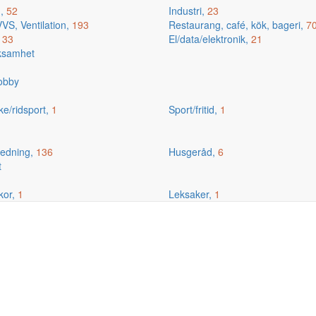
g,
52
Industri,
23
VS, Ventilation,
193
Restaurang, café, kök, bageri,
7
,
33
El/data/elektronik,
21
rksamhet
hobby
ske/ridsport,
1
Sport/fritid,
1
edning,
136
Husgeråd,
6
t
kor,
1
Leksaker,
1