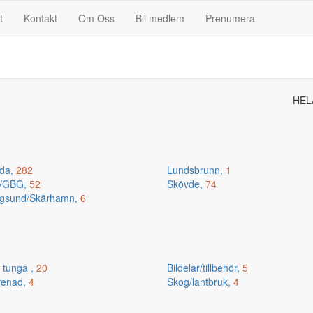
t
Kontakt
Om Oss
Bli medlem
Prenumera
HEL
da,
282
Lundsbrunn,
1
n/GBG,
52
Skövde,
74
gsund/Skärhamn,
6
 tunga ,
20
Bildelar/tillbehör,
5
renad,
4
Skog/lantbruk,
4