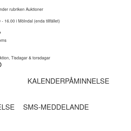
under rubriken Auktioner
 16.00 i Mölndal (enda tillfället)
A
moms
ktion, Tisdagar & torsdagar
O
KALENDERPÅMINNELSE
ELSE
SMS-MEDDELANDE