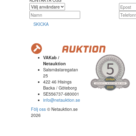
KONTAKTA OSS
SKICKA
VAKab /
Netauktion
Salsmästaregatan
25
422 46 Hisings
Backa / Göteborg
SE556737-680001
info@netauktion.se
Följ oss
© Netauktion.se
2026