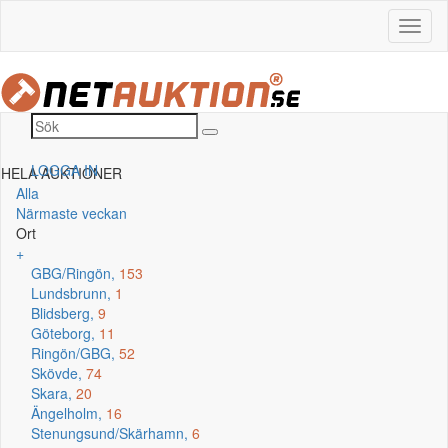
LOGGA IN
HELA AUKTIONER
Alla
Närmaste veckan
Ort
+
GBG/Ringön,
153
Lundsbrunn,
1
Blidsberg,
9
Göteborg,
11
Ringön/GBG,
52
Skövde,
74
Skara,
20
Ängelholm,
16
Stenungsund/Skärhamn,
6