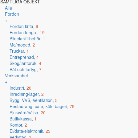
SAMTLIGA OBJEKT
Alla
Fordon
+
Fordon lätta,
9
Fordon tunga ,
19
Bildelar/tillbehör,
1
Mc/moped,
2
Truckar,
1
Entreprenad,
4
Skog/lantbruk,
4
Båt och fartyg,
7
Verksamhet
+
Industri,
20
Inredning/lager,
2
Bygg, VVS, Ventilation,
5
Restaurang, café, kök, bageri,
79
Sjukvård/hälsa,
20
Butik/kassa,
1
Kontor,
2
El/data/elektronik,
23
Verkstad,
1