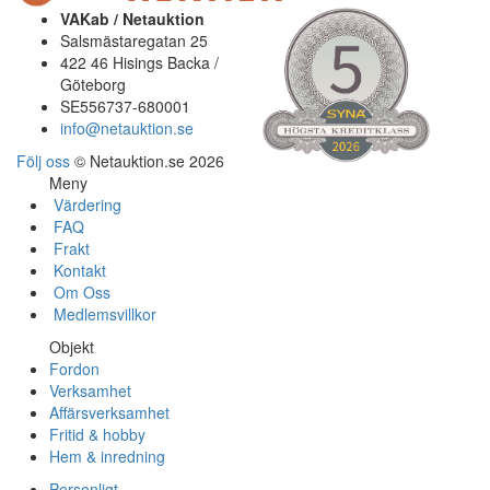
VAKab / Netauktion
Salsmästaregatan 25
422 46 Hisings Backa /
Göteborg
SE556737-680001
info@netauktion.se
Följ oss
© Netauktion.se 2026
Meny
Värdering
FAQ
Frakt
Kontakt
Om Oss
Medlemsvillkor
Objekt
Fordon
Verksamhet
Affärsverksamhet
Fritid & hobby
Hem & inredning
Personligt