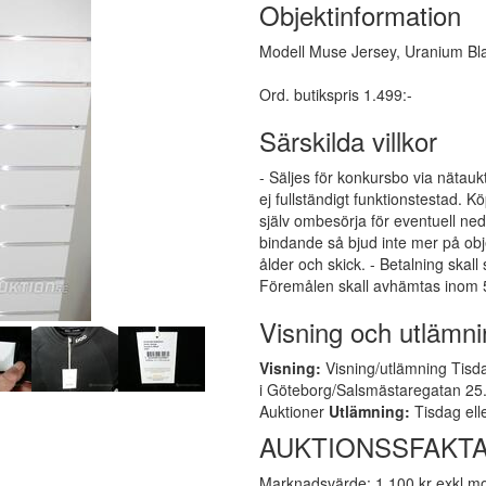
Objektinformation
Modell Muse Jersey, Uranium Bl
Ord. butikspris 1.499:-
Särskilda villkor
- Säljes för konkursbo via nätauk
ej fullständigt funktionstestad.
själv ombesörja för eventuell ne
bindande så bjud inte mer på obj
ålder och skick. - Betalning skall
Föremålen skall avhämtas inom 5
Visning och utlämni
Visning:
Visning/utlämning Tisda
i Göteborg/Salsmästaregatan 25. 
Auktioner
Utlämning:
Tisdag ell
AUKTIONSSFAKTA
Marknadsvärde: 1 100 kr exkl 