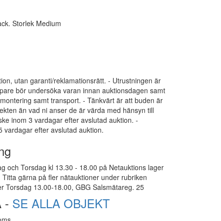
ack. Storlek Medium
tion, utan garanti/reklamationsrätt. - Utrustningen är
 Köpare bör undersöka varan innan auktionsdagen samt
dmontering samt transport. - Tänkvärt är att buden är
ekten än vad ni anser de är värda med hänsyn till
 ske inom 3 vardagar efter avslutad auktion. -
 vardagar efter avslutad auktion.
ng
g och Torsdag kl 13.30 - 18.00 på Netauktions lager
Titta gärna på fler nätauktioner under rubriken
er Torsdag 13.00-18.00, GBG Salsmätareg. 25
 -
SE ALLA OBJEKT
moms