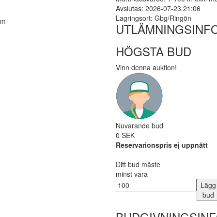
Avslutas: 2026-07-23 21:06
Lagringsort: Gbg/Ringön
um
UTLÄMNINGSINF
HÖGSTA BUD
Vinn denna auktion!
Nuvarande bud
0 SEK
Reservarionspris ej uppnått
Ditt bud måste
minst vara
Lägg
bud
BUDGIVNINGSIN