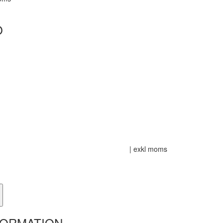
O
| exkl moms
FORMATION