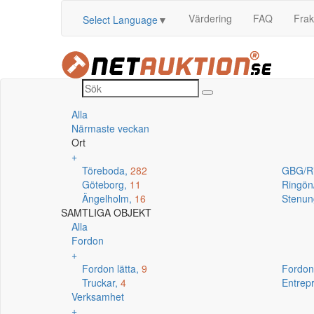
Värdering
FAQ
Frak
Select Language
▼
Alla
Närmaste veckan
Ort
+
Töreboda,
282
GBG/R
Göteborg,
11
Ringö
Ängelholm,
16
Stenun
SAMTLIGA OBJEKT
Alla
Fordon
+
Fordon lätta,
9
Fordon
Truckar,
4
Entrep
Verksamhet
+