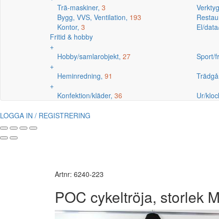
Trä-maskiner,
3
Verkty
Bygg, VVS, Ventilation,
193
Restaur
Kontor,
3
El/data
Fritid & hobby
+
Hobby/samlarobjekt,
27
Sport/fr
+
Heminredning,
91
Trädgå
+
Konfektion/kläder,
36
Ur/kloc
LOGGA IN / REGISTRERING
Artnr: 6240-223
POC cykeltröja, storlek