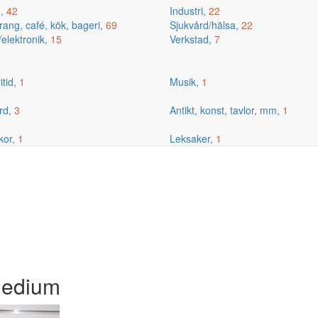
g,
42
Industri,
22
ang, café, kök, bageri,
69
Sjukvård/hälsa,
22
/elektronik,
15
Verkstad,
7
itid,
1
Musik,
1
rd,
3
Antikt, konst, tavlor, mm,
1
kor,
1
Leksaker,
1
 Medium