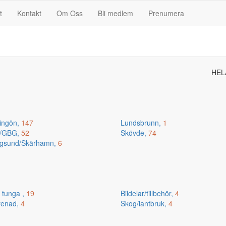
t
Kontakt
Om Oss
Bli medlem
Prenumera
HEL
ingön,
147
Lundsbrunn,
1
n/GBG,
52
Skövde,
74
gsund/Skärhamn,
6
 tunga ,
19
Bildelar/tillbehör,
4
renad,
4
Skog/lantbruk,
4