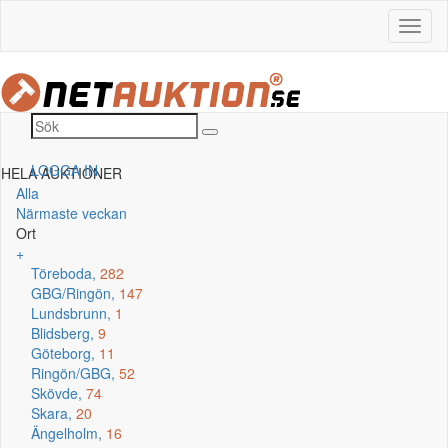
LOGGA IN
HELA AUKTIONER
Alla
Närmaste veckan
Ort
+
Töreboda,
282
GBG/Ringön,
147
Lundsbrunn,
1
Blidsberg,
9
Göteborg,
11
Ringön/GBG,
52
Skövde,
74
Skara,
20
Ängelholm,
16