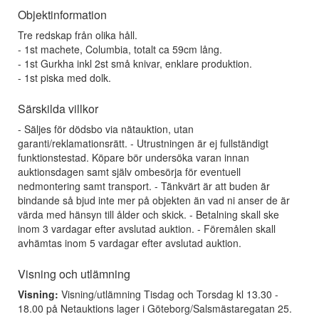
Objektinformation
Tre redskap från olika håll.
- 1st machete, Columbia, totalt ca 59cm lång.
- 1st Gurkha inkl 2st små knivar, enklare produktion.
- 1st piska med dolk.
Särskilda villkor
- Säljes för dödsbo via nätauktion, utan
garanti/reklamationsrätt. - Utrustningen är ej fullständigt
funktionstestad. Köpare bör undersöka varan innan
auktionsdagen samt själv ombesörja för eventuell
nedmontering samt transport. - Tänkvärt är att buden är
bindande så bjud inte mer på objekten än vad ni anser de är
värda med hänsyn till ålder och skick. - Betalning skall ske
inom 3 vardagar efter avslutad auktion. - Föremålen skall
avhämtas inom 5 vardagar efter avslutad auktion.
Visning och utlämning
Visning:
Visning/utlämning Tisdag och Torsdag kl 13.30 -
18.00 på Netauktions lager i Göteborg/Salsmästaregatan 25.