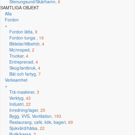
Stenungsund/Skärhamn,
6
SAMTLIGA OBJEKT
Alla
Fordon
+
Fordon lätta,
9
Fordon tunga ,
19
Bildelar/tillbehör,
4
Mc/moped,
2
Truckar,
4
Entreprenad,
4
Skog/lantbruk,
4
Båt och fartyg,
7
Verksamhet
+
Trä-maskiner,
3
Verktyg,
42
Industri,
22
Inredning/lager,
25
Bygg, VVS, Ventilation,
193
Restaurang, café, kök, bageri,
69
Sjukvård/hälsa,
22
Butik/kassa,
2