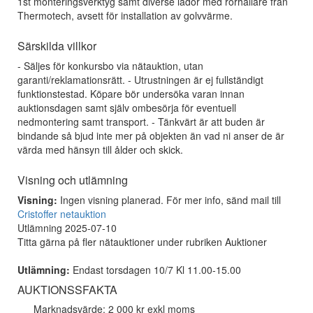
1st monteringsverktyg samt diverse lådor med rörhållare från
Thermotech, avsett för installation av golvvärme.
Särskilda villkor
- Säljes för konkursbo via nätauktion, utan
garanti/reklamationsrätt. - Utrustningen är ej fullständigt
funktionstestad. Köpare bör undersöka varan innan
auktionsdagen samt själv ombesörja för eventuell
nedmontering samt transport. - Tänkvärt är att buden är
bindande så bjud inte mer på objekten än vad ni anser de är
värda med hänsyn till ålder och skick.
Visning och utlämning
Visning:
Ingen visning planerad. För mer info, sänd mail till
Cristoffer netauktion
Utlämning 2025-07-10
Titta gärna på fler nätauktioner under rubriken Auktioner
Utlämning:
Endast torsdagen 10/7 Kl 11.00-15.00
AUKTIONSSFAKTA
Marknadsvärde: 2 000 kr exkl moms