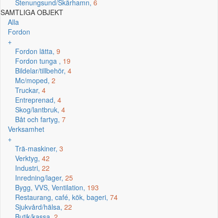
Stenungsund/Skärhamn,
6
SAMTLIGA OBJEKT
Alla
Fordon
+
Fordon lätta,
9
Fordon tunga ,
19
Bildelar/tillbehör,
4
Mc/moped,
2
Truckar,
4
Entreprenad,
4
Skog/lantbruk,
4
Båt och fartyg,
7
Verksamhet
+
Trä-maskiner,
3
Verktyg,
42
Industri,
22
Inredning/lager,
25
Bygg, VVS, Ventilation,
193
Restaurang, café, kök, bageri,
74
Sjukvård/hälsa,
22
Butik/kassa,
2