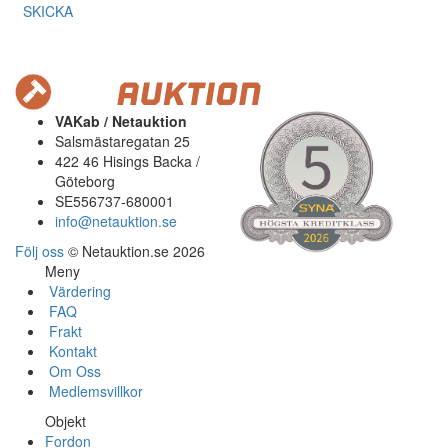
SKICKA
VAKab / Netauktion
Salsmästaregatan 25
422 46 Hisings Backa /
Göteborg
SE556737-680001
info@netauktion.se
Följ oss
© Netauktion.se 2026
Meny
Värdering
FAQ
Frakt
Kontakt
Om Oss
Medlemsvillkor
Objekt
Fordon