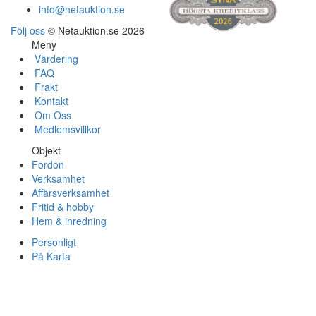
info@netauktion.se
Följ oss
© Netauktion.se 2026
Meny
Värdering
FAQ
Frakt
Kontakt
Om Oss
Medlemsvillkor
Objekt
Fordon
Verksamhet
Affärsverksamhet
Fritid & hobby
Hem & inredning
Personligt
På Karta