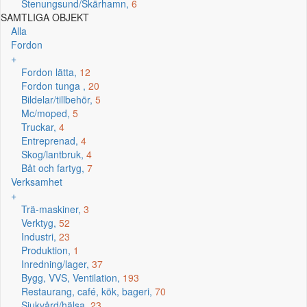
Stenungsund/Skärhamn,
6
SAMTLIGA OBJEKT
Alla
Fordon
+
Fordon lätta,
12
Fordon tunga ,
20
Bildelar/tillbehör,
5
Mc/moped,
5
Truckar,
4
Entreprenad,
4
Skog/lantbruk,
4
Båt och fartyg,
7
Verksamhet
+
Trä-maskiner,
3
Verktyg,
52
Industri,
23
Produktion,
1
Inredning/lager,
37
Bygg, VVS, Ventilation,
193
Restaurang, café, kök, bageri,
70
Sjukvård/hälsa,
23