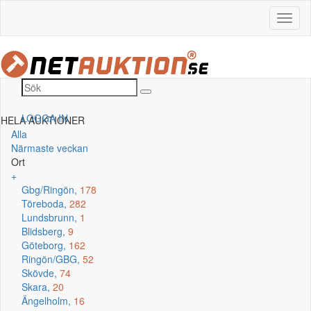
LOGGA IN
HELA AUKTIONER
Alla
Närmaste veckan
Ort
+
Gbg/Ringön,
178
Töreboda,
282
Lundsbrunn,
1
Blidsberg,
9
Göteborg,
162
Ringön/GBG,
52
Skövde,
74
Skara,
20
Ängelholm,
16