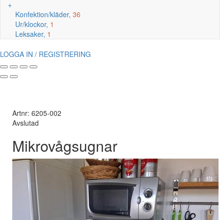
+
Konfektion/kläder,
36
Ur/klockor,
1
Leksaker,
1
LOGGA IN / REGISTRERING
Artnr: 6205-002
Avslutad
Mikrovågsugnar