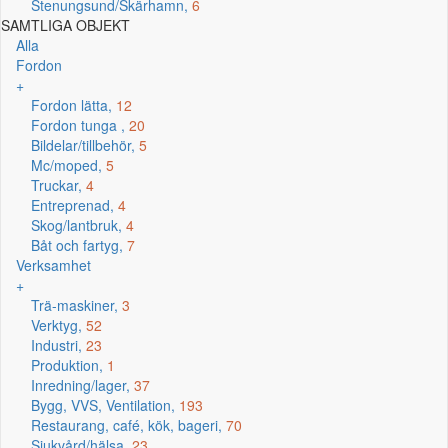
Stenungsund/Skärhamn,
6
SAMTLIGA OBJEKT
Alla
Fordon
+
Fordon lätta,
12
Fordon tunga ,
20
Bildelar/tillbehör,
5
Mc/moped,
5
Truckar,
4
Entreprenad,
4
Skog/lantbruk,
4
Båt och fartyg,
7
Verksamhet
+
Trä-maskiner,
3
Verktyg,
52
Industri,
23
Produktion,
1
Inredning/lager,
37
Bygg, VVS, Ventilation,
193
Restaurang, café, kök, bageri,
70
Sjukvård/hälsa,
23