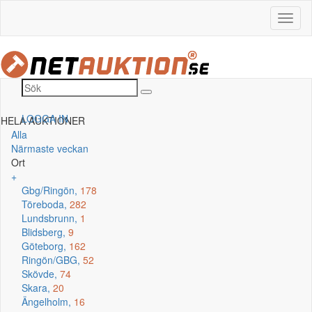
LOGGA IN
HELA AUKTIONER
Alla
Närmaste veckan
Ort
+
Gbg/Ringön,
178
Töreboda,
282
Lundsbrunn,
1
Blidsberg,
9
Göteborg,
162
Ringön/GBG,
52
Skövde,
74
Skara,
20
Ängelholm,
16