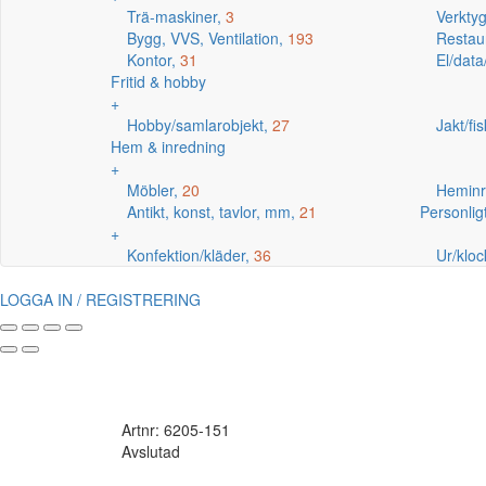
Trä-maskiner,
3
Verkty
Bygg, VVS, Ventilation,
193
Restaur
Kontor,
31
El/data
Fritid & hobby
+
Hobby/samlarobjekt,
27
Jakt/fi
Hem & inredning
+
Möbler,
20
Heminr
Antikt, konst, tavlor, mm,
21
Personlig
+
Konfektion/kläder,
36
Ur/kloc
LOGGA IN / REGISTRERING
Artnr: 6205-151
Avslutad