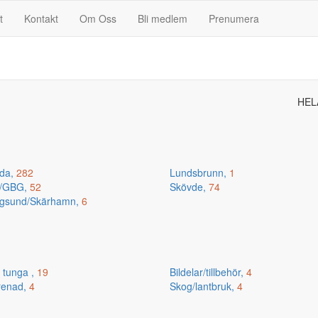
t
Kontakt
Om Oss
Bli medlem
Prenumera
HEL
da,
282
Lundsbrunn,
1
n/GBG,
52
Skövde,
74
gsund/Skärhamn,
6
 tunga ,
19
Bildelar/tillbehör,
4
renad,
4
Skog/lantbruk,
4