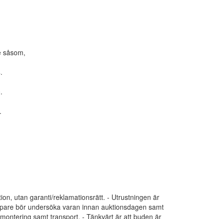
e såsom,
.
.
.
tion, utan garanti/reklamationsrätt. - Utrustningen är
 Köpare bör undersöka varan innan auktionsdagen samt
dmontering samt transport. - Tänkvärt är att buden är