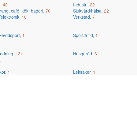
g,
42
Industri,
22
ang, café, kök, bageri,
70
Sjukvård/hälsa,
22
/elektronik,
18
Verkstad,
7
ske/ridsport,
1
Sport/fritid,
1
edning,
131
Husgeråd,
6
t
kor,
1
Leksaker,
1