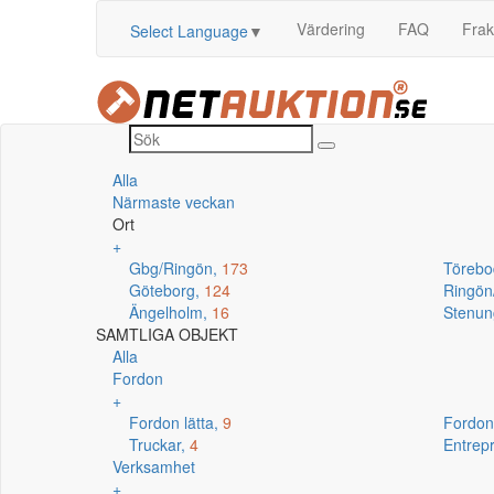
Värdering
FAQ
Frak
Select Language
▼
Alla
Närmaste veckan
Ort
+
Gbg/Ringön,
173
Törebo
Göteborg,
124
Ringö
Ängelholm,
16
Stenun
SAMTLIGA OBJEKT
Alla
Fordon
+
Fordon lätta,
9
Fordon
Truckar,
4
Entrep
Verksamhet
+