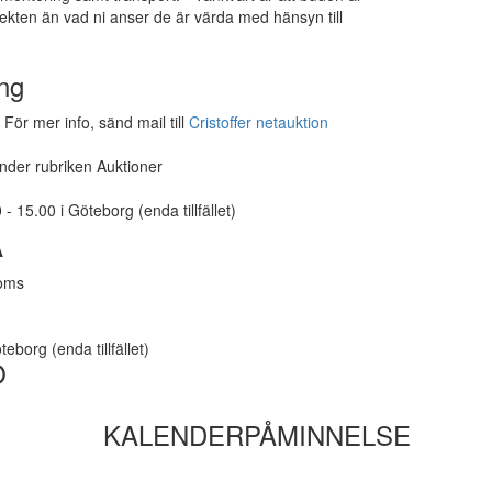
ekten än vad ni anser de är värda med hänsyn till
ng
För mer info, sänd mail till
Cristoffer netauktion
under rubriken Auktioner
- 15.00 i Göteborg (enda tillfället)
A
moms
eborg (enda tillfället)
O
KALENDERPÅMINNELSE