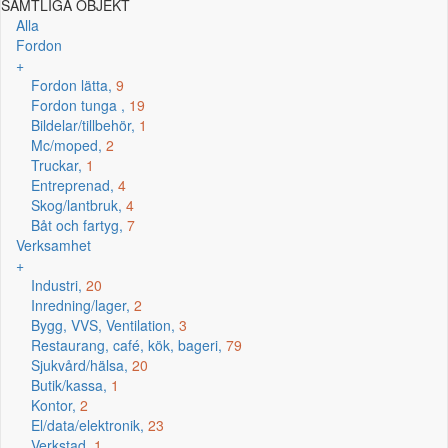
SAMTLIGA OBJEKT
Alla
Fordon
+
Fordon lätta,
9
Fordon tunga ,
19
Bildelar/tillbehör,
1
Mc/moped,
2
Truckar,
1
Entreprenad,
4
Skog/lantbruk,
4
Båt och fartyg,
7
Verksamhet
+
Industri,
20
Inredning/lager,
2
Bygg, VVS, Ventilation,
3
Restaurang, café, kök, bageri,
79
Sjukvård/hälsa,
20
Butik/kassa,
1
Kontor,
2
El/data/elektronik,
23
Verkstad,
1