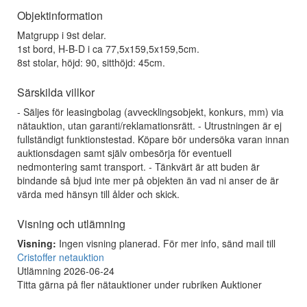
Objektinformation
Matgrupp i 9st delar.
1st bord, H-B-D i ca 77,5x159,5x159,5cm.
8st stolar, höjd: 90, sitthöjd: 45cm.
Särskilda villkor
- Säljes för leasingbolag (avvecklingsobjekt, konkurs, mm) via
nätauktion, utan garanti/reklamationsrätt. - Utrustningen är ej
fullständigt funktionstestad. Köpare bör undersöka varan innan
auktionsdagen samt själv ombesörja för eventuell
nedmontering samt transport. - Tänkvärt är att buden är
bindande så bjud inte mer på objekten än vad ni anser de är
värda med hänsyn till ålder och skick.
Visning och utlämning
Visning:
Ingen visning planerad. För mer info, sänd mail till
Cristoffer netauktion
Utlämning 2026-06-24
Titta gärna på fler nätauktioner under rubriken Auktioner