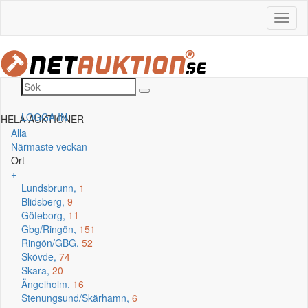
LOGGA IN
HELA AUKTIONER
Alla
Närmaste veckan
Ort
+
Lundsbrunn,
1
Blidsberg,
9
Göteborg,
11
Gbg/Ringön,
151
Ringön/GBG,
52
Skövde,
74
Skara,
20
Ängelholm,
16
Stenungsund/Skärhamn,
6